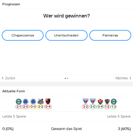
Prognosen
Wer wird gewinnen?
Chapecoense
Unentschieden
Palmeiras
Zurück
Nächste
Aktuelle Form
2
-
1
2
-
0
0
-
0
2
-
2
0
-
4
3
-
2
3
-
0
0
-
4
1
-
2
1
-
3
Letzte 5 Spiele
Letzte 5 Spiele
0 (0%)
Gewann das Spiel
3 (60%)