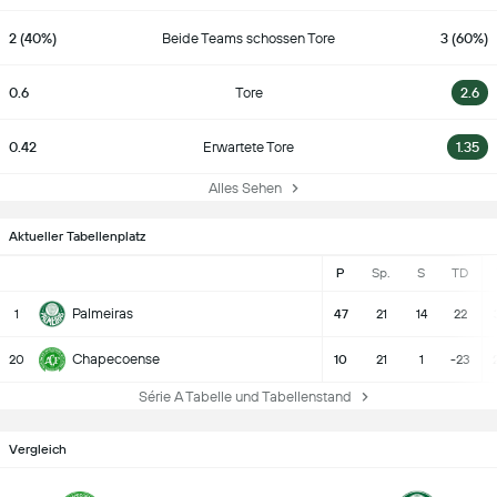
2 (40%)
Beide Teams schossen Tore
3 (60%)
0.6
Tore
2.6
0.42
Erwartete Tore
1.35
Alles Sehen
Aktueller Tabellenplatz
P
Sp.
S
TD
Palmeiras
1
47
21
14
22
Chapecoense
20
10
21
1
-23
Série A Tabelle und Tabellenstand
Vergleich