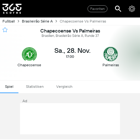
Favoriten
Fußball
Brasileirão Série A
Chapecoense Vs Palmeiras
Chapecoense Vs Palmeiras
Brasilien, Brasileirão Série A, Runde 37
Sa., 28. Nov.
17:00
Chapecoense
Palmeiras
Spiel
Statistiken
Vergleich
Ad