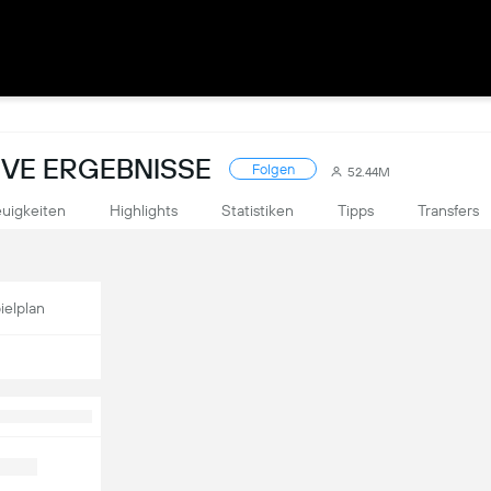
LIVE ERGEBNISSE
Folgen
52.44M
uigkeiten
Highlights
Statistiken
Tipps
Transfers
ielplan