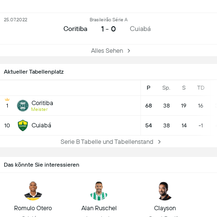
25.07.2022
Brasileirão Série A
1 - 0
Coritiba
Cuiabá
Alles Sehen
Aktueller Tabellenplatz
P
Sp.
S
TD
Coritiba
1
68
38
19
16
Meister
Cuiabá
10
54
38
14
-1
Serie B Tabelle und Tabellenstand
Das könnte Sie interessieren
Romulo Otero
Alan Ruschel
Clayson