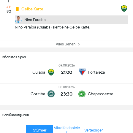
+7'
Gelbe Karte
90
Nino Paraíba
Nino Paraíba (Cuiaba) sieht eine Gelbe Karte.
Alles Sehen
Nächstes Spiel
09.08.2026
21:00
Cuiabá
Fortaleza
08.08.2026
23:30
Coritiba
Chapecoense
Schlüsselfiguren
Mittelfeldspiele
Stürmer
Verteidiger
r