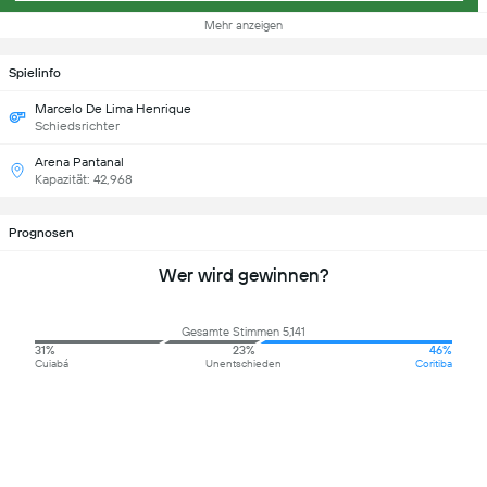
Mehr anzeigen
Spielinfo
Marcelo De Lima Henrique
Schiedsrichter
Arena Pantanal
Kapazität: 42,968
Prognosen
Wer wird gewinnen?
Gesamte Stimmen 5,141
31%
23%
46%
Cuiabá
Unentschieden
Coritiba