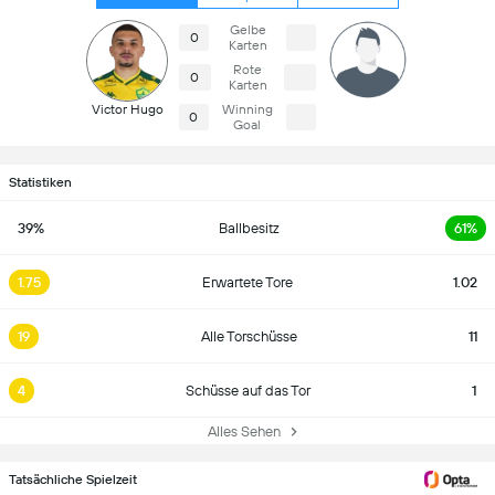
Gelbe
0
Karten
Rote
0
Karten
Victor Hugo
Winning
0
Goal
Statistiken
39%
Ballbesitz
61%
1.75
Erwartete Tore
1.02
19
Alle Torschüsse
11
4
Schüsse auf das Tor
1
Alles Sehen
Tatsächliche Spielzeit