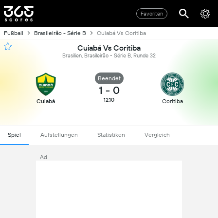
Favoriten
Fußball
Brasileirão - Série B
Cuiabá Vs Coritiba
Cuiabá Vs Coritiba
Brasilien, Brasileirão - Série B, Runde 32
Beendet
1
-
0
12.10
Cuiabá
Coritiba
Spiel
Aufstellungen
Statistiken
Vergleich
Ad