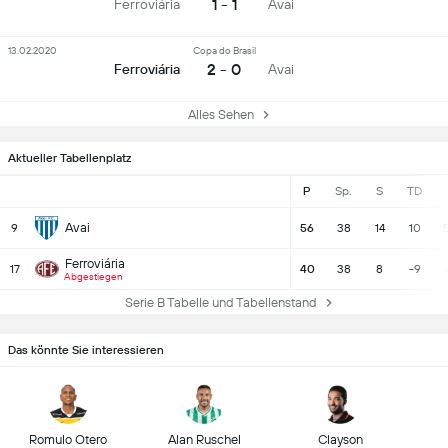
1 - 1
Ferroviária
Avai
13.02.2020
Copa do Brasil
2 - 0
Ferroviária
Avai
Alles Sehen
Aktueller Tabellenplatz
P
Sp.
S
TD
Avai
9
56
38
14
10
Ferroviária
17
40
38
8
-9
Abgestiegen
Serie B Tabelle und Tabellenstand
Das könnte Sie interessieren
Romulo Otero
Alan Ruschel
Clayson