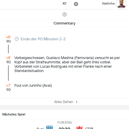
10'
Netinho
Commentary
+8'
Ende der 90 Minuten 2-2
90
+8'
Vorbeigeschossen. Gustavo Medina (Ferroviaria) versucht es per
90
Kopf aus der Strafraummitte, aber der Ball geht links vorbei.
Vorbereitet von Lucas Rodrigues mit einer Flanke nach einer
Standardsituation.
+7'
Foul von Juninho (Avaí).
90
Alles Sehen
Nächstes Spiel
11.08.2026