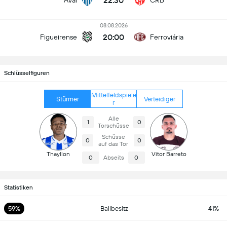
22:30
Avai
CRB
08.08.2026
20:00
Figueirense
Ferroviária
Schlüsselfiguren
Mittelfeldspiele
Stürmer
Verteidiger
r
Alle
1
0
Torschüsse
Schüsse
0
0
auf das Tor
Thayllon
Vitor Barreto
0
Abseits
0
Statistiken
59%
Ballbesitz
41%