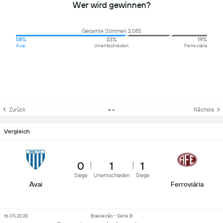
Wer wird gewinnen?
Gesamte Stimmen 2,085
58%
23%
19%
Avai
Unentschieden
Ferroviária
Zurück
Nächste
Vergleich
0
1
1
Siege
Unentschieden
Siege
Avai
Ferroviária
16.05.2025
Brasileirão - Série B