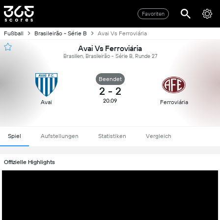
Favoriten
Fußball
Brasileirão - Série B
Avai Vs Ferroviária
Avai Vs Ferroviária
Brasilien, Brasileirão - Série B, Runde 27
Beendet
2
-
2
20.09
Avai
Ferroviária
Spiel
Aufstellungen
Statistiken
Vergleich
Offizielle Highlights