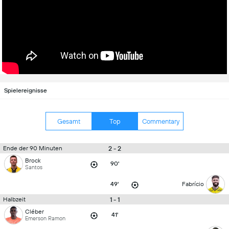
Spielereignisse
Gesamt
Top
Commentary
2 - 2
Ende der 90 Minuten
Brock
90'
Santos
49'
Fabrício
1 - 1
Halbzeit
Cléber
41'
Emerson Ramon