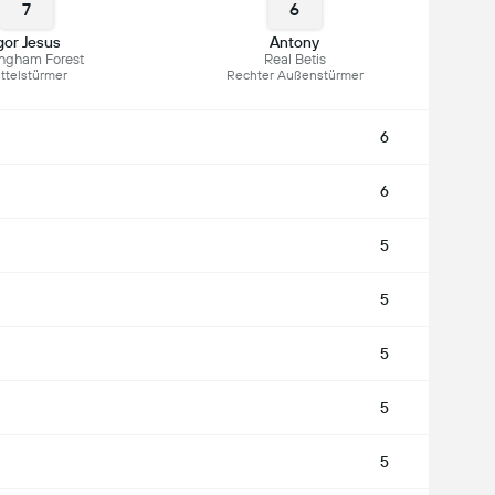
7
6
gor Jesus
Antony
ingham Forest
Real Betis
ttelstürmer
Rechter Außenstürmer
6
6
5
5
5
5
5