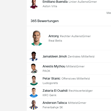
Emilliano Buendía
Linker Außenstürmer
Aston Villa
Me
365 Bewertungen
Antony
Rechter Außenstürmer
Real Betis
Jamaldeen Jimoh
Zentrales Mittelfeld
Anestis Mythou
Mittelstürmer
PAOK
Petar Stanic
Offensives Mittelfeld
Ludogorets
Zakaria El Ouahdi
Rechtsverteidiger
KRC Genk
Anderson Talisca
Mittelstürmer
Fenerbahçe SK