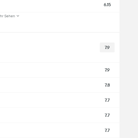
6.15
hr Sehen
7.9
7.9
7.8
7.7
7.7
7.7