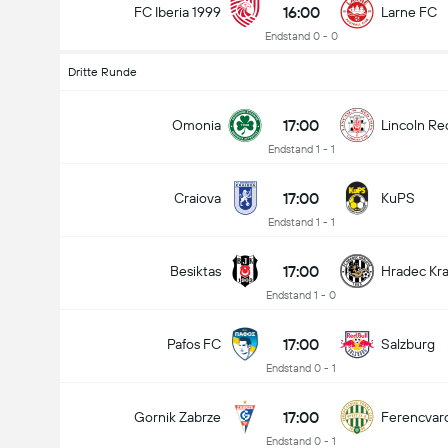
16:00
FC Iberia 1999
Larne FC
Endstand 0 - 0
Dritte Runde
17:00
Omonia
Lincoln Re
Endstand 1 - 1
17:00
Craiova
KuPS
Endstand 1 - 1
17:00
Besiktas
Hradec Kr
Endstand 1 - 0
17:00
Pafos FC
Salzburg
Endstand 0 - 1
17:00
Gornik Zabrze
Ferencvar
Endstand 0 - 1