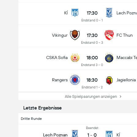
17:30
KÍ
Lech Pozn
Endstand 0 - 1
17:30
Vikingur
FC Thun
Endstand 0 - 3
18:00
CSKA Sofia
Maccabi Te
Endstand 3 - 0
18:30
Rangers
Jagiellonia
Endstand 1 - 2
Alle Spielpaarungen anzeigen
Letzte Ergebnisse
Dritte Runde
Beendet
1
-
0
Lech Poznan
KÍ