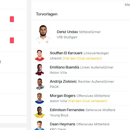
Me
Torvorlagen
Deniz Undav
Mittelstürmer
VfB Stuttgart
Souffian El Karouani
Linksverteidiger
Utrecht
(Hat den Club verlassen)
t
Emilliano Buendía
Linker Außenstürmer
Aston Villa
Andrija Zivkovic
Rechter Außenstürmer
PAOK
Morgan Rogers
Offensives Mittelfeld
Aston Villa
(Hat den Club verlassen)
Edimilson Fernandes
Defensive Midfield
Young Boys
Daan Heymans
Offensives Mittelfeld
KRC Genk