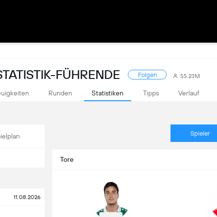
STATISTIK-FÜHRENDE
Folgen
55.23M
uigkeiten
Runden
Statistiken
Tipps
Verlauf
Spieler
ielplan
Tore
11.08.2026