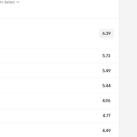
hr Sehen
6.39
5.73
5.49
5.44
4.96
4.77
4.49