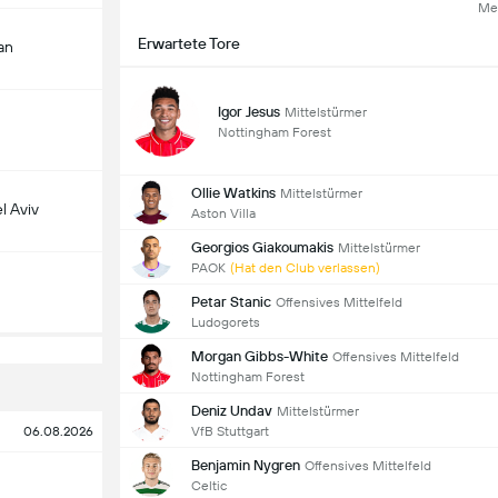
Me
Erwartete Tore
an
Igor Jesus
Mittelstürmer
Nottingham Forest
Ollie Watkins
Mittelstürmer
l Aviv
Aston Villa
Georgios Giakoumakis
Mittelstürmer
PAOK
(Hat den Club verlassen)
Petar Stanic
Offensives Mittelfeld
Ludogorets
Morgan Gibbs-White
Offensives Mittelfeld
Nottingham Forest
Deniz Undav
Mittelstürmer
VfB Stuttgart
06.08.2026
Benjamin Nygren
Offensives Mittelfeld
Celtic