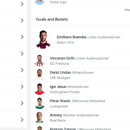
Celta Vigo
Me
Goals and Assists
Emilliano Buendía
Linker Außenstürmer
Aston Villa
Vincenzo Grifo
Linker Außenstürmer
SC Freiburg
Deniz Undav
Mittelstürmer
VfB Stuttgart
Igor Jesus
Mittelstürmer
Nottingham Forest
Petar Stanic
Offensives Mittelfeld
Ludogorets
Antony
Rechter Außenstürmer
Real Betis
Rodrigo Zalazar
Offensives Mittelfeld