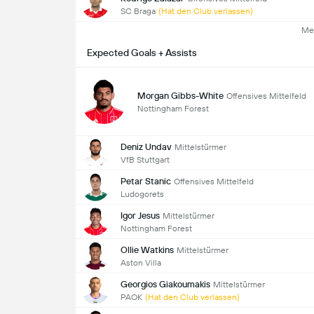
SC Braga
(Hat den Club verlassen)
Me
Expected Goals + Assists
Morgan Gibbs-White
Offensives Mittelfeld
Nottingham Forest
Deniz Undav
Mittelstürmer
VfB Stuttgart
Petar Stanic
Offensives Mittelfeld
Ludogorets
Igor Jesus
Mittelstürmer
Nottingham Forest
Ollie Watkins
Mittelstürmer
Aston Villa
Georgios Giakoumakis
Mittelstürmer
PAOK
(Hat den Club verlassen)