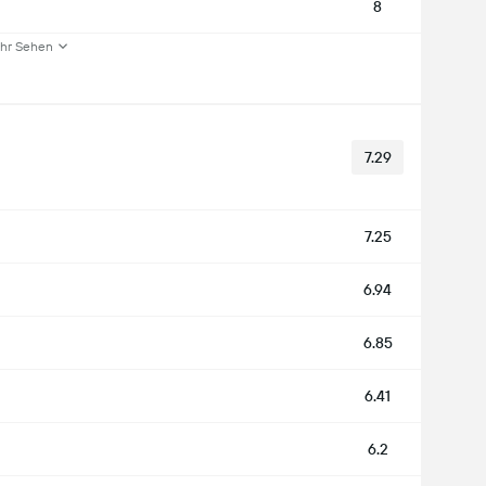
8
hr Sehen
7.29
7.25
6.94
6.85
6.41
6.2