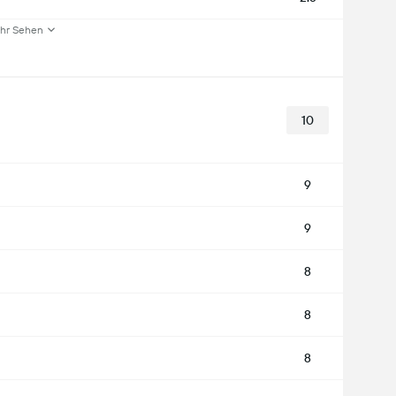
hr Sehen
10
9
9
8
8
8