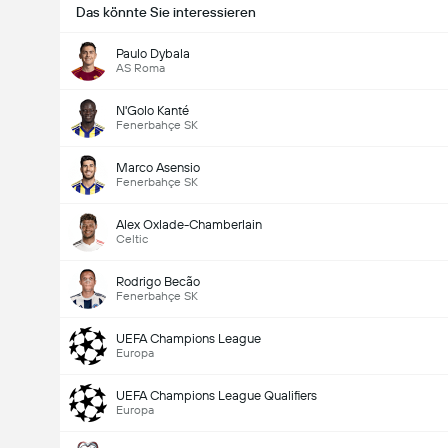
Das könnte Sie interessieren
Paulo Dybala
AS Roma
N'Golo Kanté
Fenerbahçe SK
Marco Asensio
Fenerbahçe SK
Alex Oxlade-Chamberlain
Celtic
Rodrigo Becão
Fenerbahçe SK
UEFA Champions League
Europa
UEFA Champions League Qualifiers
Europa