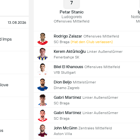
7
Petar Stanic
I
Ludogorets
Nott
Offensives Mittelfeld
Mi
13.08.2026
Rodrigo Zalazar
Offensives Mittelfeld
d Imps
SC Braga
(Hat den Club verlassen)
Kerem Aktürkoğlu
Linker Außenstürmer
Fenerbahçe SK
Bilel El Khanouss
Offensives Mittelfeld
VfB Stuttgart
Dion Beljo
Mittelstürmer
alove
Dinamo Zagreb
Gabri Martinez
Linker Außenstürmer
SC Braga
Gabri Martinez
Linker Außenstürmer
SC Braga
John McGinn
Zentrales Mittelfeld
os
Aston Villa