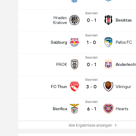
Beendet
Hradec
0
-
1
Besiktas
Kralove
Beendet
1
-
0
Salzburg
Pafos FC
Beendet
0
-
1
PAOK
Anderlech
Beendet
3
-
0
FC Thun
Vikingur
Beendet
6
-
1
Benfica
Hearts
Alle Ergebnisse anzeigen