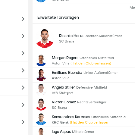
Me
Erwartete Torvorlagen
Ricardo Horta
Rechter Außenstürmer
SC Braga
Morgan Rogers
Offensives Mittelfeld
Aston Villa
(Hat den Club verlassen)
Emilliano Buendía
Linker Außenstürmer
Aston Villa
Angelo Stiller
Defensive Midfield
VfB Stuttgart
Victor Gomez
Rechtsverteidiger
SC Braga
Konstantinos Karetsas
Offensives Mittelfeld
KRC Genk
(Hat den Club verlassen)
Iago Aspas
Mittelstürmer