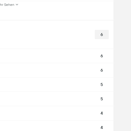
hr Sehen
6
6
6
5
5
4
4