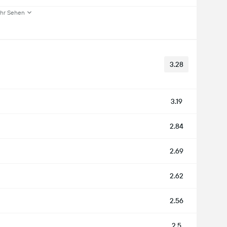
hr Sehen
3.28
3.19
2.84
2.69
2.62
2.56
2.5