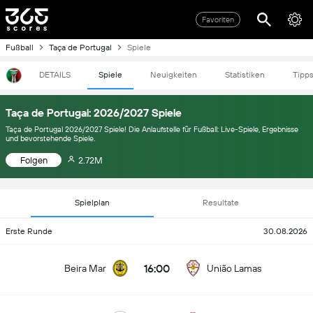
Favoriten
Fußball
Taça de Portugal
Spiele
DETAILS
Spiele
Neuigkeiten
Statistiken
Tipp
Taça de Portugal: 2026/2027 Spiele
Taça de Portugal 2026/2027 Spiele! Die Anlaufstelle für Fußball: Live-Spiele, Ergebnisse
und bevorstehende Spiele.
Folgen
2.72M
Spielplan
Resultate
Erste Runde
30.08.2026
16:00
Beira Mar
União Lamas