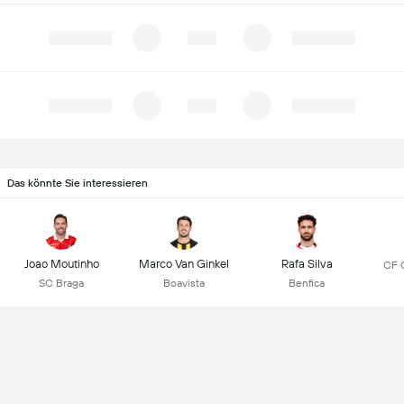
Das könnte Sie interessieren
Joao Moutinho
Marco Van Ginkel
Rafa Silva
CF 
SC Braga
Boavista
Benfica