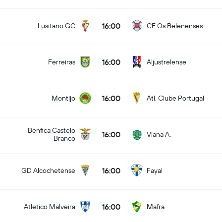
16:00
Lusitano GC
CF Os Belenenses
16:00
Ferreiras
Aljustrelense
16:00
Montijo
Atl. Clube Portugal
Benfica Castelo
16:00
Viana A.
Branco
16:00
GD Alcochetense
Fayal
16:00
Atletico Malveira
Mafra