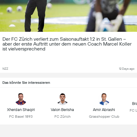
Der FC Zürich verliert zum Saisonauftakt 1:2 in St. Gallen –
aber der erste Auftritt unter dem neuen Coach Marcel Koller
ist vielversprechend
NZZ
12 Days ago
Das könnte Sie interessieren
Br
Xherdan Shaqiri
Valon Berisha
Amir Abrashi
FC 
FC Basel 1893
FC Zürich
Grasshopper Club