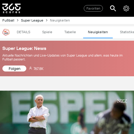
Favoriten
Fußball
Super League
Neuigkeiten
DETAILS
Spiele
Tabelle
Neuigkeiten
Statistik
Super League: News
Aktuelle Nachrichten und Live-Updates von Super League und allem, was heute im
Fußball passiert.
Folgen
767.8K