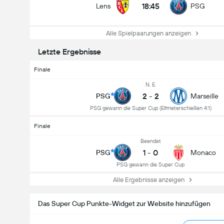
18:45
Lens
PSG
Alle Spielpaarungen anzeigen
Letzte Ergebnisse
Finale
N. E.
2
-
2
PSG
Marseille
PSG gewann die Super Cup (Elfmeterschießen 4:1)
Finale
Beendet
1
-
0
PSG
Monaco
PSG gewann die Super Cup
Alle Ergebnisse anzeigen
Das Super Cup Punkte-Widget zur Website hinzufügen