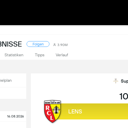
BNISSE
Folgen
3.90M
Statistiken
Tipps
Verlauf
ielplan
Sup
1
LENS
16.08.2026