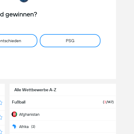
rd gewinnen?
ntschieden
PSG
Alle Wettbewerbe A-Z
Fußball
(
3
/147)
Afghanistan
Afrika
(2)