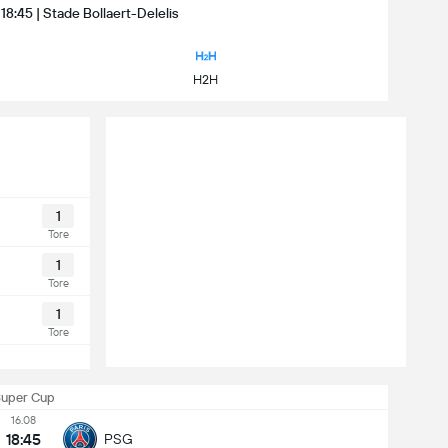
 18:45 | Stade Bollaert-Delelis
H2H
1
Tore
1
Tore
1
Tore
uper Cup
16.08
18:45
PSG