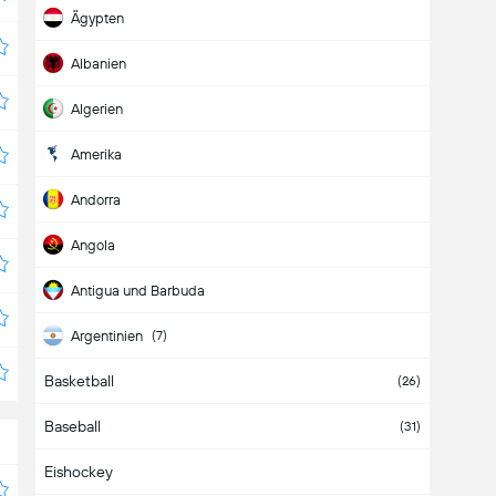
Ägypten
Albanien
Algerien
Amerika
Andorra
Angola
Antigua und Barbuda
Argentinien
(7)
Basketball
Armenien
(26)
Baseball
Aruba
(31)
Eishockey
Aserbaidschan