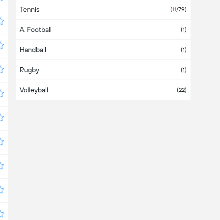
Tennis
Asien
(
11
/79)
A. Football
Äthiopien
(1)
Handball
Australien
(1)
Rugby
Bahamas
(1)
Volleyball
Bahrein
(22)
Bangladesch
Barbados
Belgien
Belize
Bermuda
Bolivien
(
1
/5)