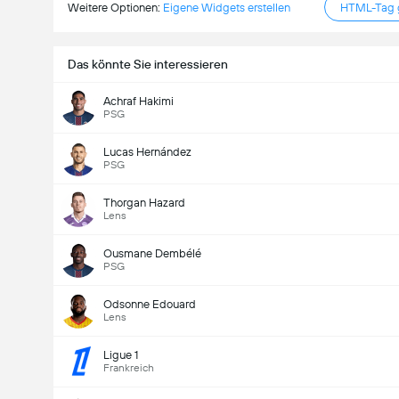
Weitere Optionen:
Eigene Widgets erstellen
HTML-Tag g
Das könnte Sie interessieren
Achraf Hakimi
PSG
Lucas Hernández
PSG
Thorgan Hazard
Lens
Ousmane Dembélé
PSG
Odsonne Edouard
Lens
Ligue 1
Frankreich