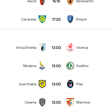
15:15
Ascoli
Benevento
17:30
Carrarese
Empoli
13:00
Virtus Entella
Vicenza
13:00
Modena
Avellino
13:00
Juve Stabia
Pisa
13:00
Cesena
Mantova