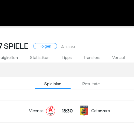
7 SPIELE
Folgen
1.33M
uigkeiten
Statistiken
Tipps
Transfers
Verlauf
Spielplan
Resultate
18:30
Vicenza
Catanzaro