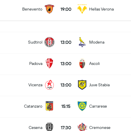
19:00
Benevento
Hellas Verona
13:00
Sudtirol
Modena
13:00
Padova
Ascoli
13:00
Vicenza
Juve Stabia
15:15
Catanzaro
Carrarese
17:30
Cesena
Cremonese