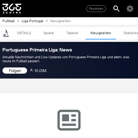
Favoriten
Fußball
Liga Portugal
Neuigkeiten
DETAILS
Spiele
Tabelle
Neuigkeiten
Statistik
Portuguese Primeira Liga: News
Aktuelle Nachrichten und Live-Updates von Portuguese Primeira Liga und allem, was
heute im Fußball passiert.
Folgen
10.01M