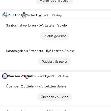
Monterrey trifft zuerst
VS
Puebla
Santos Laguna
So., 23. Aug.
Santos hat verloren - 5/5 Letzten Spiele
Puebla gewinnt
Santos gab als Erster auf - 5/5 Letzten Spiele
Puebla trifft zuerst
VS
Cruz Azul
Atlas Guadalajara
So., 23. Aug.
Über den 2.5 Zielen - 7/8 Letzten Spiele
Über den 2.5 Zielen