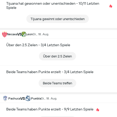
Tijuana hat gewonnen oder unentschieden - 10/11 Letzten
Spiele
Tijuana gewinnt oder unentschieden
VS
Necaxa
Leon
Di., 18. Aug.
Über den 2.5 Zielen - 3/4 Letzten Spiele
Über den 2.5 Zielen
Beide Teams haben Punkte erzielt - 3/4 Letzten Spiele
Beide Teams treffen
VS
Pachuca
Puebla
Di., 18. Aug.
Beide Teams haben Punkte erzielt - 9/9 Letzten Spiele