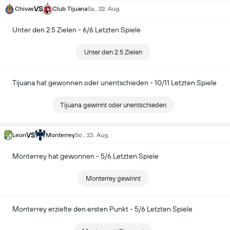
VS
Chivas
Club Tijuana
Sa., 22. Aug.
Unter den 2.5 Zielen - 6/6 Letzten Spiele
Unter den 2.5 Zielen
Tijuana hat gewonnen oder unentschieden - 10/11 Letzten Spiele
Tijuana gewinnt oder unentschieden
VS
Leon
Monterrey
So., 23. Aug.
Monterrey hat gewonnen - 5/6 Letzten Spiele
Monterrey gewinnt
Monterrey erzielte den ersten Punkt - 5/6 Letzten Spiele