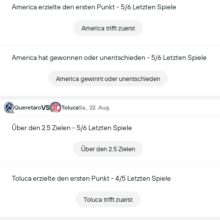
America erzielte den ersten Punkt - 5/6 Letzten Spiele
America trifft zuerst
America hat gewonnen oder unentschieden - 5/6 Letzten Spiele
America gewinnt oder unentschieden
VS
Queretaro
Toluca
Sa., 22. Aug.
Über den 2.5 Zielen - 5/6 Letzten Spiele
Über den 2.5 Zielen
Toluca erzielte den ersten Punkt - 4/5 Letzten Spiele
Toluca trifft zuerst