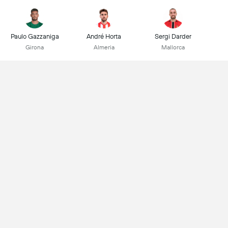
Paulo Gazzaniga
André Horta
Sergi Darder
Girona
Almeria
Mallorca