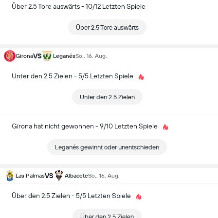
Über 2.5 Tore auswärts - 10/12 Letzten Spiele
Über 2.5 Tore auswärts
VS
Girona
Leganés
So., 16. Aug.
Unter den 2.5 Zielen - 5/5 Letzten Spiele
Unter den 2.5 Zielen
Girona hat nicht gewonnen - 9/10 Letzten Spiele
Leganés gewinnt oder unentschieden
VS
Las Palmas
Albacete
So., 16. Aug.
Über den 2.5 Zielen - 5/5 Letzten Spiele
Über den 2.5 Zielen