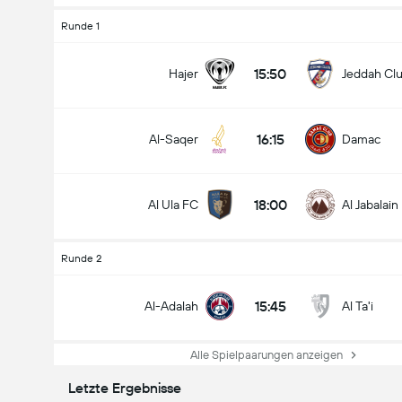
Runde 1
15:50
Hajer
Jeddah Cl
16:15
Al-Saqer
Damac
18:00
Al Ula FC
Al Jabalain
Runde 2
15:45
Al-Adalah
Al Ta'i
Alle Spielpaarungen anzeigen
Letzte Ergebnisse