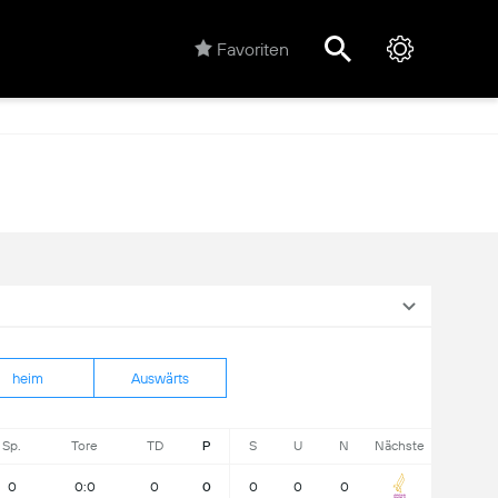
Favoriten
heim
Auswärts
Sp.
Tore
TD
P
S
U
N
Nächste
0
0:0
0
0
0
0
0