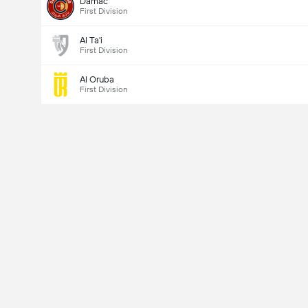
Damac
First Division
Al Ta'i
First Division
Al Oruba
First Division