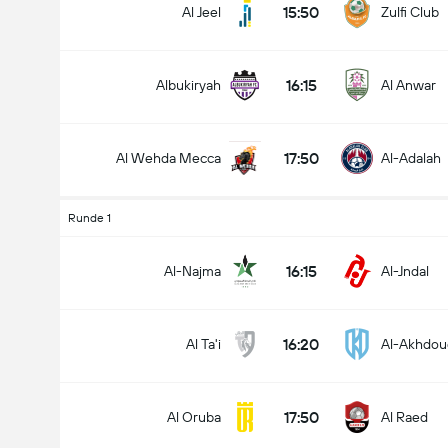
15:50
Al Jeel
Zulfi Club
16:15
Albukiryah
Al Anwar
17:50
Al Wehda Mecca
Al-Adalah
Runde 1
16:15
Al-Najma
Al-Jndal
16:20
Al Ta'i
Al-Akhdou
17:50
Al Oruba
Al Raed