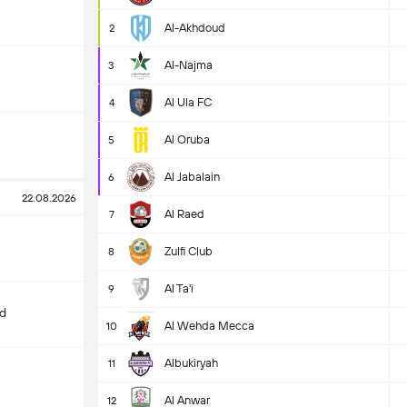
Al-Akhdoud
2
Al-Najma
3
Al Ula FC
4
Al Oruba
5
Al Jabalain
6
22.08.2026
Al Raed
7
Zulfi Club
8
Al Ta'i
9
d
Al Wehda Mecca
10
Albukiryah
11
Al Anwar
12