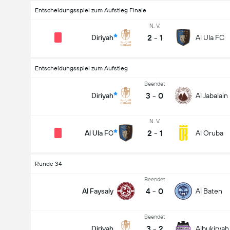
Entscheidungsspiel zum Aufstieg Finale
N. V.
2
-
1
Diriyah
Al Ula FC
Entscheidungsspiel zum Aufstieg
Beendet
3
-
0
Diriyah
Al Jabalain
N. V.
2
-
1
Al Ula FC
Al Oruba
Runde 34
Beendet
4
-
0
Al Faysaly
Al Baten
Beendet
3
-
2
Diriyah
Albukiryah