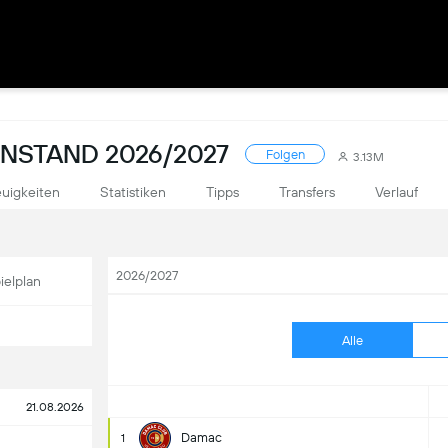
ENSTAND 2026/2027
Folgen
3.13M
uigkeiten
Statistiken
Tipps
Transfers
Verlauf
2026/2027
ielplan
Alle
21.08.2026
Damac
1