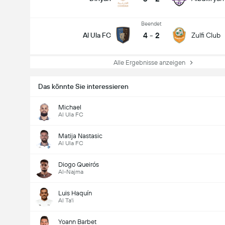
Beendet
4
-
2
Al Ula FC
Zulfi Club
Alle Ergebnisse anzeigen
Das könnte Sie interessieren
Michael
Al Ula FC
Matija Nastasic
Al Ula FC
Diogo Queirós
Al-Najma
Luis Haquín
Al Ta'i
Yoann Barbet