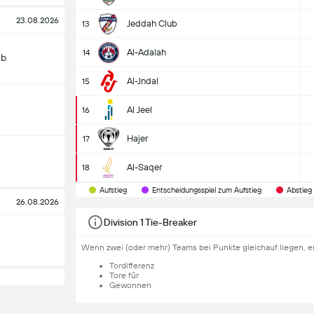
23.08.2026
Jeddah Club
13
Al-Adalah
14
ub
Al-Jndal
15
Al Jeel
16
Hajer
17
Al-Saqer
18
Aufstieg
Entscheidungsspiel zum Aufstieg
Abstieg
26.08.2026
Division 1 Tie-Breaker
Wenn zwei (oder mehr) Teams bei Punkte gleichauf liegen, e
Tordifferenz
Tore für
Gewonnen