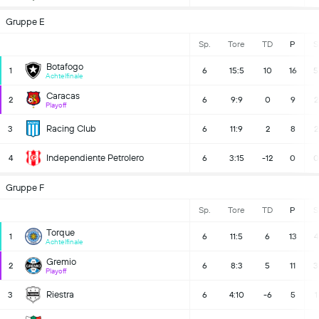
Gruppe E
Sp.
Tore
TD
P
S
Botafogo
1
6
15:5
10
16
5
Achtelfinale
Caracas
2
6
9:9
0
9
2
Playoff
Racing Club
3
6
11:9
2
8
2
Independiente Petrolero
4
6
3:15
-12
0
0
Gruppe F
Sp.
Tore
TD
P
S
Torque
1
6
11:5
6
13
4
Achtelfinale
Gremio
2
6
8:3
5
11
3
Playoff
Riestra
3
6
4:10
-6
5
1