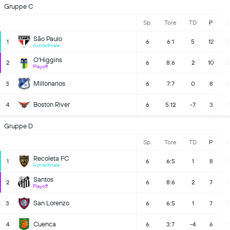
Gruppe C
Sp.
Tore
TD
P
S
São Paulo
1
6
6:1
5
12
3
Achtelfinale
O'Higgins
2
6
8:6
2
10
3
Playoff
Millonarios
3
6
7:7
0
8
2
Boston River
4
6
5:12
-7
3
1
Gruppe D
Sp.
Tore
TD
P
S
Recoleta FC
1
6
6:5
1
8
1
Achtelfinale
Santos
2
6
8:6
2
7
1
Playoff
San Lorenzo
3
6
6:5
1
7
1
Cuenca
4
6
3:7
-4
6
1