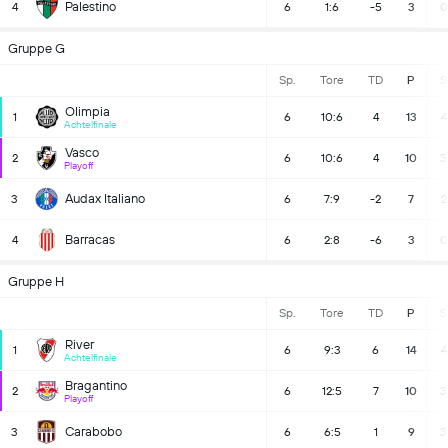
Palestino
4
6
1:6
-5
3
0
Gruppe G
Sp.
Tore
TD
P
S
Olimpia
1
6
10:6
4
13
4
Achtelfinale
Vasco
2
6
10:6
4
10
3
Playoff
Audax Italiano
3
6
7:9
-2
7
2
Barracas
4
6
2:8
-6
3
0
Gruppe H
Sp.
Tore
TD
P
S
River
1
6
9:3
6
14
4
Achtelfinale
Bragantino
2
6
12:5
7
10
3
Playoff
Carabobo
3
6
6:5
1
9
3