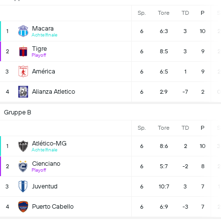
Sp.
Tore
TD
P
S
Macara
1
6
6:3
3
10
2
Achtelfinale
Tigre
2
6
8:5
3
9
2
Playoff
América
3
6
6:5
1
9
2
Alianza Atletico
4
6
2:9
-7
2
0
Gruppe B
Sp.
Tore
TD
P
S
Atlético-MG
1
6
8:6
2
10
3
Achtelfinale
Cienciano
2
6
5:7
-2
8
2
Playoff
Juventud
3
6
10:7
3
7
1
Puerto Cabello
4
6
6:9
-3
7
2