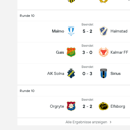
Runde 10
Beendet
5
-
2
Malmo
Halmstad
Beendet
3
-
0
Gais
Kalmar FF
Beendet
0
-
3
AIK Solna
Sirius
Runde 10
Beendet
2
-
2
Orgryte
Elfsborg
Alle Ergebnisse anzeigen