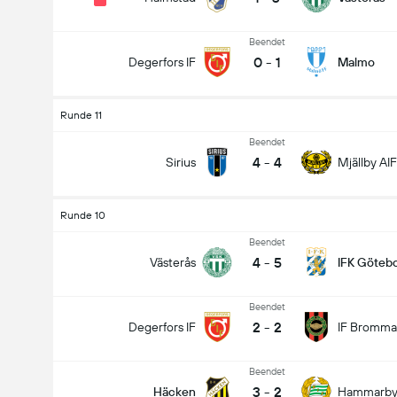
Beendet
0
-
1
Degerfors IF
Malmo
Runde 11
Beendet
4
-
4
Sirius
Mjällby AIF
Runde 10
Beendet
4
-
5
Västerås
IFK Göteb
Beendet
2
-
2
Degerfors IF
IF Bromma
Beendet
3
-
2
Häcken
Hammarb