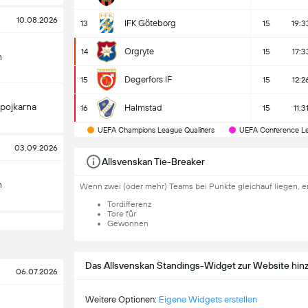
10.08.2026
IFK Göteborg
13
15
19:3
Orgryte
14
15
17:3
n
Degerfors IF
15
15
12:2
pojkarna
Halmstad
16
15
11:3
UEFA Champions League Qualifiers
UEFA Conference Lea
03.09.2026
Allsvenskan Tie-Breaker
n
Wenn zwei (oder mehr) Teams bei Punkte gleichauf liegen, e
Tordifferenz
Tore für
Gewonnen
Das Allsvenskan Standings-Widget zur Website hin
06.07.2026
Weitere Optionen:
Eigene Widgets erstellen