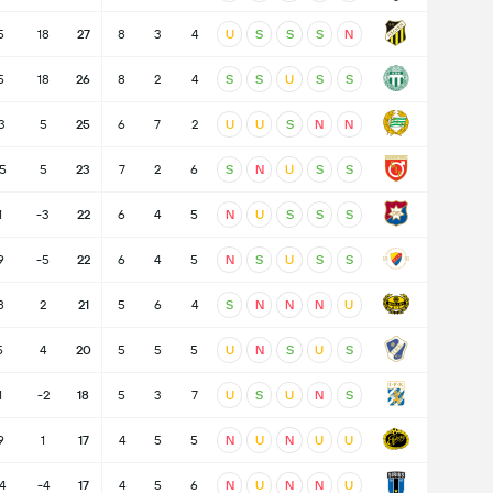
5
18
27
8
3
4
U
S
S
S
N
5
18
26
8
2
4
S
S
U
S
S
3
5
25
6
7
2
U
U
S
N
N
5
5
23
7
2
6
S
N
U
S
S
1
-3
22
6
4
5
N
U
S
S
S
9
-5
22
6
4
5
N
S
U
S
S
8
2
21
5
6
4
S
N
N
N
U
5
4
20
5
5
5
U
N
S
U
S
1
-2
18
5
3
7
U
S
U
N
S
9
1
17
4
5
5
N
U
N
U
U
4
-4
17
4
5
6
N
U
N
N
U