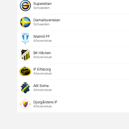
Superettan
Schweden
Damallsvenskan
Schweden
Malmö FF
Allsvenskan
BK Häcken
Allsvenskan
IF Elfsborg
Allsvenskan
AIK Solna
Allsvenskan
Djurgårdens IF
Allsvenskan