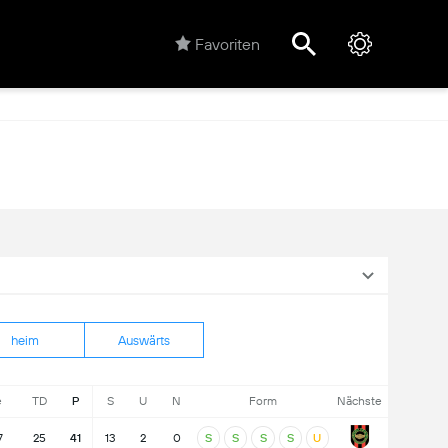
Favoriten
heim
Auswärts
e
TD
P
S
U
N
Form
Nächste
7
25
41
13
2
0
S
S
S
S
U