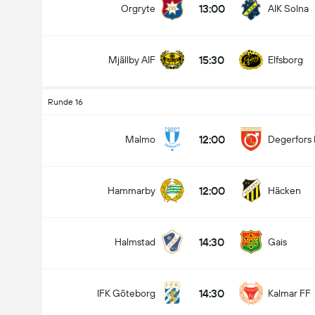
13:00
Orgryte
AIK Solna
15:30
Mjällby AIF
Elfsborg
Runde 16
12:00
Malmo
Degerfors 
12:00
Hammarby
Häcken
14:30
Halmstad
Gais
14:30
IFK Göteborg
Kalmar FF