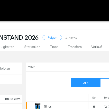
NSTAND 2026
Folgen
577.5K
uigkeiten
Statistiken
Tipps
Transfers
Verlauf
2026
ielplan
Alle
Sp.
Tor
08.08.2026
Sirius
1
15
42:1