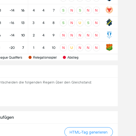
3
-14
16
4
4
7
S
N
S
N
N
3
-16
13
3
4
8
S
N
U
S
N
6
-14
10
2
4
9
N
N
N
N
N
1
-20
7
1
4
10
N
U
N
N
N
gue Qualifiers
Relegationsspiel
Abstieg
ntscheiden die folgenden Regeln über den Gleichstand:
zufügen
HTML-Tag generieren