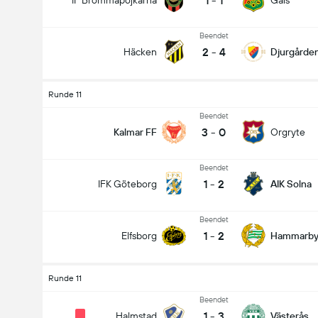
1
-
1
IF Brommapojkarna
Gais
Beendet
2
-
4
Häcken
Djurgårde
Runde 11
Beendet
3
-
0
Kalmar FF
Orgryte
Beendet
1
-
2
IFK Göteborg
AIK Solna
Beendet
1
-
2
Elfsborg
Hammarb
Runde 11
Beendet
1
-
3
Halmstad
Västerås