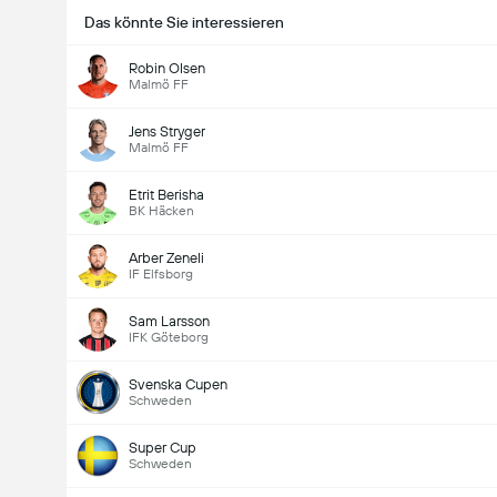
Das könnte Sie interessieren
Robin Olsen
Malmö FF
Jens Stryger
Malmö FF
Etrit Berisha
BK Häcken
Arber Zeneli
IF Elfsborg
Sam Larsson
IFK Göteborg
Svenska Cupen
Schweden
Super Cup
Schweden