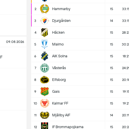
Hammarby
2
15
33:1
Djurgården
3
14
33:1
Häcken
4
15
28:2
09.08.2026
Malmo
5
15
30:2
AIK Solna
6
15
18:2
IF
Västerås
7
15
24:2
Elfsborg
8
15
20:1
Gais
9
15
19:1
Kalmar FF
10
15
19:2
Mjällby AIF
11
14
20:1
IF Brommapojkarna
12
15
20:2