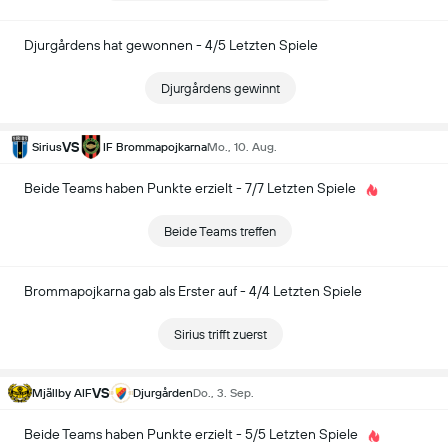
Djurgårdens hat gewonnen - 4/5 Letzten Spiele
Djurgårdens gewinnt
VS
Sirius
IF Brommapojkarna
Mo., 10. Aug.
Beide Teams haben Punkte erzielt - 7/7 Letzten Spiele
Beide Teams treffen
Brommapojkarna gab als Erster auf - 4/4 Letzten Spiele
Sirius trifft zuerst
VS
Mjällby AIF
Djurgården
Do., 3. Sep.
Beide Teams haben Punkte erzielt - 5/5 Letzten Spiele