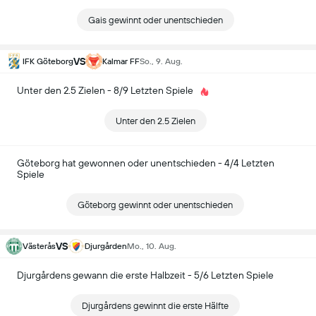
Gais gewinnt oder unentschieden
VS
IFK Göteborg
Kalmar FF
So., 9. Aug.
Unter den 2.5 Zielen - 8/9 Letzten Spiele
Unter den 2.5 Zielen
Göteborg hat gewonnen oder unentschieden - 4/4 Letzten
Spiele
Göteborg gewinnt oder unentschieden
VS
Västerås
Djurgården
Mo., 10. Aug.
Djurgårdens gewann die erste Halbzeit - 5/6 Letzten Spiele
Djurgårdens gewinnt die erste Hälfte