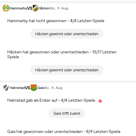
VS
Hammarby
Häcken
So., 9. Aug.
Hammarby hat nicht gewonnen - 4/4 Letzten Spiele
Häcken gewinnt oder unentschieden
Häcken hat gewonnen oder unentschieden - 15/17 Letzten
Spiele
Häcken gewinnt oder unentschieden
VS
Halmstad
Gais
So., 9. Aug.
Halmstad gab als Erster auf - 4/4 Letzten Spiele
Gais trifft zuerst
Gais hat gewonnen oder unentschieden - 8/9 Letzten Spiele