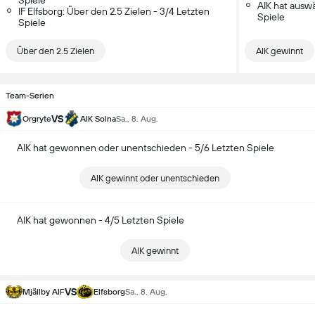
Spiele
AIK hat ausw
IF Elfsborg: Über den 2.5 Zielen - 3/4 Letzten
Spiele
Spiele
Über den 2.5 Zielen
AIK gewinnt
Team-Serien
VS
Orgryte
AIK Solna
Sa., 8. Aug.
AIK hat gewonnen oder unentschieden - 5/6 Letzten Spiele
AIK gewinnt oder unentschieden
AIK hat gewonnen - 4/5 Letzten Spiele
AIK gewinnt
VS
Mjällby AIF
Elfsborg
Sa., 8. Aug.