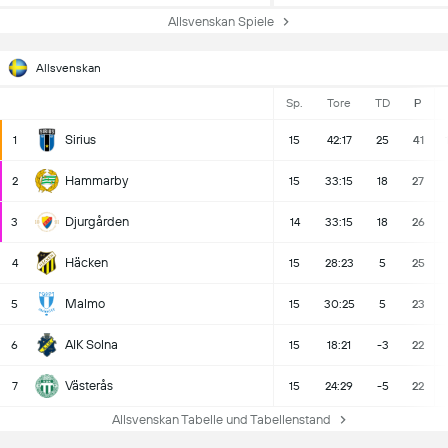
Allsvenskan Spiele
Allsvenskan
Sp.
Tore
TD
P
Sirius
1
15
42:17
25
41
Hammarby
2
15
33:15
18
27
Djurgården
3
14
33:15
18
26
Häcken
4
15
28:23
5
25
Malmo
5
15
30:25
5
23
AIK Solna
6
15
18:21
-3
22
Västerås
7
15
24:29
-5
22
Allsvenskan Tabelle und Tabellenstand