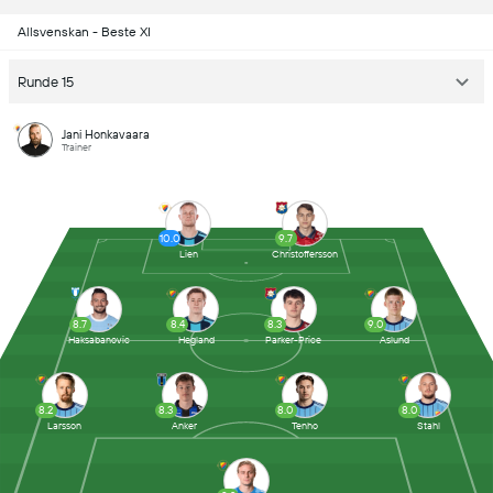
Allsvenskan - Beste XI
Runde 15
Jani Honkavaara
Trainer
10.0
9.7
Lien
Christoffersson
8.7
8.4
8.3
9.0
Haksabanovic
Hegland
Parker-Price
Aslund
8.2
8.3
8.0
8.0
Larsson
Anker
Tenho
Stahl