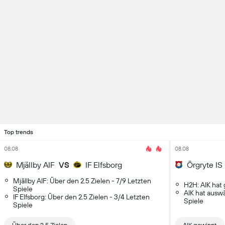
Top trends
08.08
08.08
Mjällby AIF
VS
IF Elfsborg
Örgryte IS
Mjällby AIF: Über den 2.5 Zielen - 7/9 Letzten
H2H: AIK hat
Spiele
AIK hat ausw
IF Elfsborg: Über den 2.5 Zielen - 3/4 Letzten
Spiele
Spiele