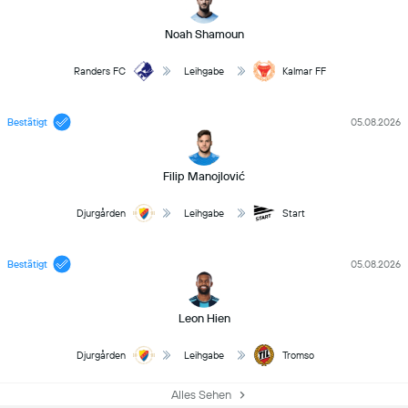
Noah Shamoun
Randers FC
Leihgabe
Kalmar FF
Bestätigt
05.08.2026
Filip Manojlović
Djurgården
Leihgabe
Start
Bestätigt
05.08.2026
Leon Hien
Djurgården
Leihgabe
Tromso
Alles Sehen