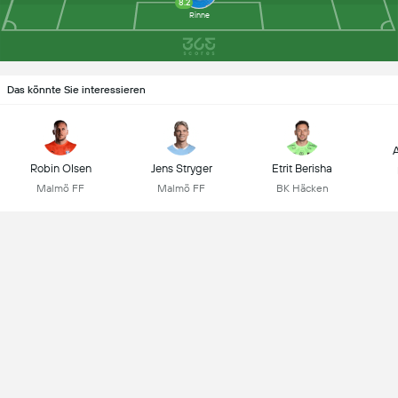
8.2
Rinne
Das könnte Sie interessieren
A
Robin Olsen
Jens Stryger
Etrit Berisha
Malmö FF
Malmö FF
BK Häcken