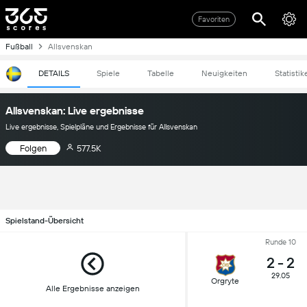
Favoriten
Fußball
Allsvenskan
DETAILS
Spiele
Tabelle
Neuigkeiten
Statistik
Allsvenskan: Live ergebnisse
Live ergebnisse, Spielpläne und Ergebnisse für Allsvenskan
Folgen
577.5K
Spielstand-Übersicht
Runde 10
2
-
2
29.05
Orgryte
Alle Ergebnisse anzeigen