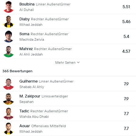
Boulbina
Linker Außenstürmer
5.51
Al Duhail
Diaby
Rechter Außenstürmer
5.46
Ittihad Jeddah
Soma
Rechter Außenstürmer
5.4
Machida Zelvia
Mahrez
Rechter Außenstürmer
4.57
Al Ahli Jeddah
Mehr Sehen
365 Bewertungen
Guilherme
Linker Außenstürmer
7.9
Shabab Al Ahly
M. Zakipour
Linksverteidiger
7.9
Sepahan
Tadic
Rechter Außenstürmer
7.7
Wahda Abu Dhabi
Aouar
Offensives Mittelfeld
7.7
Ittihad Jeddah