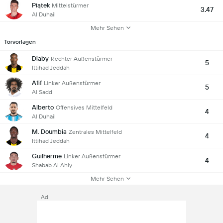
Piątek
Mittelstürmer
3.47
Al Duhail
Mehr Sehen
Torvorlagen
Diaby
Rechter Außenstürmer
5
Ittihad Jeddah
Afif
Linker Außenstürmer
5
Al Sadd
Alberto
Offensives Mittelfeld
4
Al Duhail
M. Doumbia
Zentrales Mittelfeld
4
Ittihad Jeddah
Guilherme
Linker Außenstürmer
4
Shabab Al Ahly
Mehr Sehen
Ad