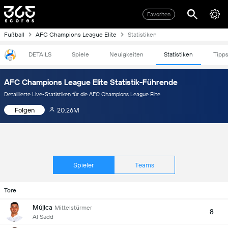
Favoriten
Fußball
AFC Champions League Elite
Statistiken
DETAILS
Spiele
Neuigkeiten
Statistiken
Tipp
AFC Champions League Elite Statistik-Führende
Detaillierte Live-Statistiken für die AFC Champions League Elite
Folgen
20.26M
Spieler
Teams
Tore
Mújica
Mittelstürmer
8
Al Sadd