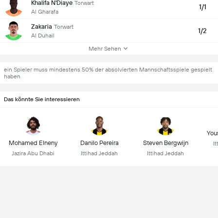
Khalifa N'Diaye
Torwart
1/1
Al Gharafa
Zakaria
Torwart
1/2
Al Duhail
Mehr Sehen
ein Spieler muss mindestens 50% der absolvierten Mannschaftsspiele gespielt
haben
Das könnte Sie interessieren
You
Mohamed Elneny
Danilo Pereira
Steven Bergwijn
I
Jazira Abu Dhabi
Ittihad Jeddah
Ittihad Jeddah