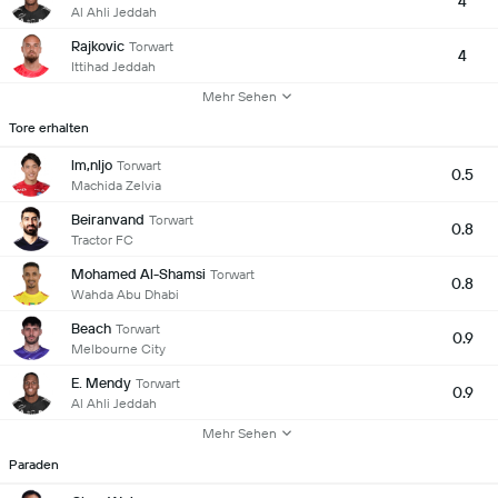
4
Al Ahli Jeddah
Rajkovic
Torwart
4
Ittihad Jeddah
Mehr Sehen
Tore erhalten
lm,nljo
Torwart
0.5
Machida Zelvia
Beiranvand
Torwart
0.8
Tractor FC
Mohamed Al-Shamsi
Torwart
0.8
Wahda Abu Dhabi
Beach
Torwart
0.9
Melbourne City
E. Mendy
Torwart
0.9
Al Ahli Jeddah
Mehr Sehen
Paraden