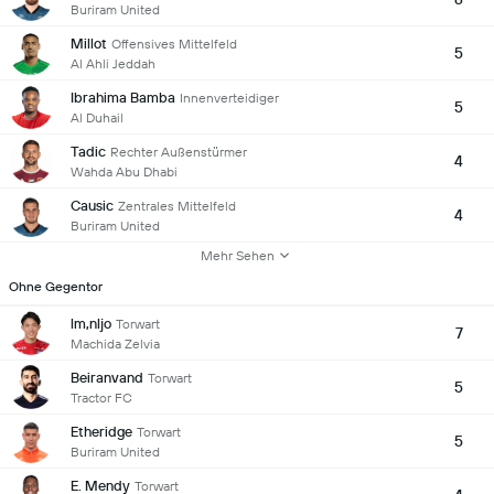
Buriram United
Millot
Offensives Mittelfeld
5
Al Ahli Jeddah
Ibrahima Bamba
Innenverteidiger
5
Al Duhail
Tadic
Rechter Außenstürmer
4
Wahda Abu Dhabi
Causic
Zentrales Mittelfeld
4
Buriram United
Mehr Sehen
Ohne Gegentor
lm,nljo
Torwart
7
Machida Zelvia
Beiranvand
Torwart
5
Tractor FC
Etheridge
Torwart
5
Buriram United
E. Mendy
Torwart