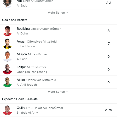
Afif
Linker Außenstürmer
3.3
Al Sadd
Mehr Sehen
Goals and Assists
Boulbina
Linker Außenstürmer
8
Al Duhail
Aouar
Offensives Mittelfeld
7
Ittihad Jeddah
Mújica
Mittelstürmer
6
Al Sadd
Felipe
Mittelstürmer
6
Chengdu Rongcheng
Millot
Offensives Mittelfeld
6
Al Ahli Jeddah
Mehr Sehen
Expected Goals + Assists
Guilherme
Linker Außenstürmer
6.75
Shabab Al Ahly