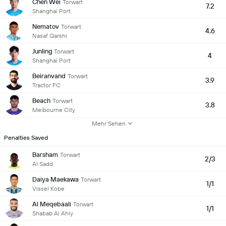
Chen Wei
Torwart
7.2
Shanghai Port
Nematov
Torwart
4.6
Nasaf Qarshi
Junling
Torwart
4
Shanghai Port
Beiranvand
Torwart
3.9
Tractor FC
Beach
Torwart
3.8
Melbourne City
Mehr Sehen
Penalties Saved
Barsham
Torwart
2/3
Al Sadd
Daiya Maekawa
Torwart
1/1
Vissel Kobe
Al Meqebaali
Torwart
1/1
Shabab Al Ahly