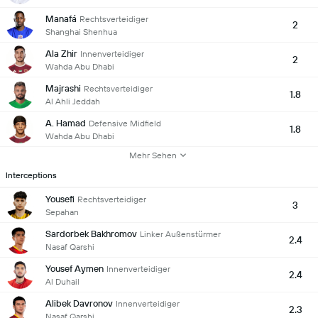
Manafá
Rechtsverteidiger
2
Shanghai Shenhua
Ala Zhir
Innenverteidiger
2
Wahda Abu Dhabi
Majrashi
Rechtsverteidiger
1.8
Al Ahli Jeddah
A. Hamad
Defensive Midfield
1.8
Wahda Abu Dhabi
Mehr Sehen
Interceptions
Yousefi
Rechtsverteidiger
3
Sepahan
Sardorbek Bakhromov
Linker Außenstürmer
2.4
Nasaf Qarshi
Yousef Aymen
Innenverteidiger
2.4
Al Duhail
Alibek Davronov
Innenverteidiger
2.3
Nasaf Qarshi