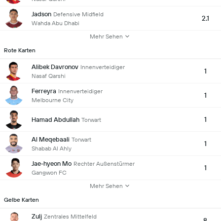
Jadson
Defensive Midfield
2.1
Wahda Abu Dhabi
Mehr Sehen
Rote Karten
Alibek Davronov
Innenverteidiger
1
Nasaf Qarshi
Ferreyra
Innenverteidiger
1
Melbourne City
1
Hamad Abdullah
Torwart
Al Meqebaali
Torwart
1
Shabab Al Ahly
Jae-hyeon Mo
Rechter Außenstürmer
1
Gangwon FC
Mehr Sehen
Gelbe Karten
Zulj
Zentrales Mittelfeld
8