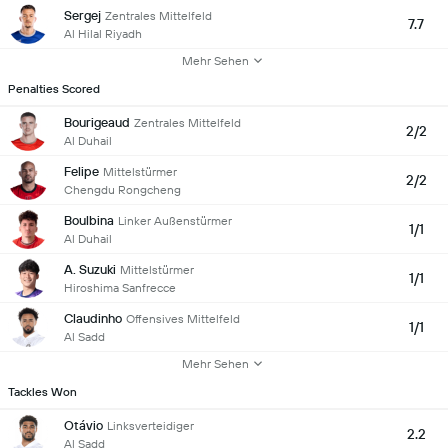
Sergej
Zentrales Mittelfeld
7.7
Al Hilal Riyadh
Mehr Sehen
Penalties Scored
Bourigeaud
Zentrales Mittelfeld
2/2
Al Duhail
Felipe
Mittelstürmer
2/2
Chengdu Rongcheng
Boulbina
Linker Außenstürmer
1/1
Al Duhail
A. Suzuki
Mittelstürmer
1/1
Hiroshima Sanfrecce
Claudinho
Offensives Mittelfeld
1/1
Al Sadd
Mehr Sehen
Tackles Won
Otávio
Linksverteidiger
2.2
Al Sadd