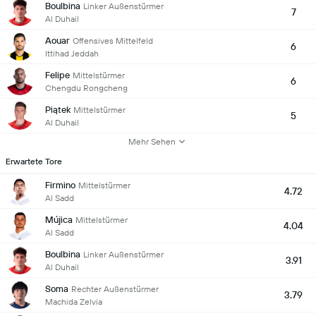
Boulbina
Linker Außenstürmer
7
Al Duhail
Aouar
Offensives Mittelfeld
6
Ittihad Jeddah
Felipe
Mittelstürmer
6
Chengdu Rongcheng
Piątek
Mittelstürmer
5
Al Duhail
Mehr Sehen
Erwartete Tore
Firmino
Mittelstürmer
4.72
Al Sadd
Mújica
Mittelstürmer
4.04
Al Sadd
Boulbina
Linker Außenstürmer
3.91
Al Duhail
Soma
Rechter Außenstürmer
3.79
Machida Zelvia