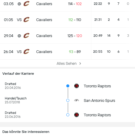
03.05
@
Cavaliers
114
-
102
22:22
9
7
0
01.05
VS
Cavaliers
112
-
110
21:31
2
4
1
29.04
@
Cavaliers
125
-
120
20:49
14
9
3
26.04
VS
Cavaliers
93
-
89
20:55
10
6
1
Alles Sehen
Verlauf der Karriere
Drafted
Toronto Raptors
20.04.2016
Handel/Tausch
San Antonio Spurs
25.07.2018
Drafted
Toronto Raptors
23.06.2016
Das könnte Sie interessieren