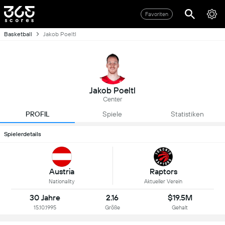
Favoriten
Basketball
Jakob Poeltl
Jakob Poeltl
Center
PROFIL
Spiele
Statistiken
Spielerdetails
Austria
Raptors
Nationality
Aktueller Verein
30 Jahre
2.16
$19.5M
15.10.1995
Größe
Gehalt