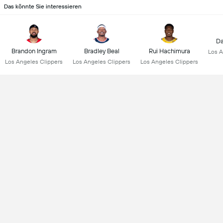
Das könnte Sie interessieren
Da
Brandon Ingram
Bradley Beal
Rui Hachimura
Los A
Los Angeles Clippers
Los Angeles Clippers
Los Angeles Clippers