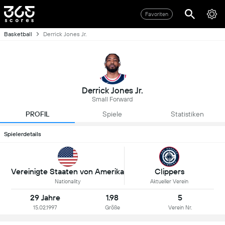
Favoriten
Basketball
Derrick Jones Jr.
Derrick Jones Jr.
Small Forward
PROFIL
Spiele
Statistiken
Spielerdetails
Vereinigte Staaten von Amerika
Clippers
Nationality
Aktueller Verein
29 Jahre
1.98
5
15.02.1997
Größe
Verein Nr.