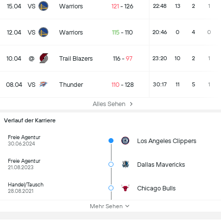
15.04
VS
Warriors
121
-
126
22:48
13
2
1
12.04
VS
Warriors
115
-
110
20:46
0
4
0
10.04
@
Trail Blazers
116
-
97
23:20
10
2
1
08.04
VS
Thunder
110
-
128
30:17
11
5
1
Alles Sehen
Verlauf der Karriere
Freie Agentur
Los Angeles Clippers
30.06.2024
Freie Agentur
Dallas Mavericks
21.08.2023
Handel/Tausch
Chicago Bulls
28.08.2021
Mehr Sehen