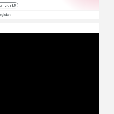
rriors +3.5
rgleich