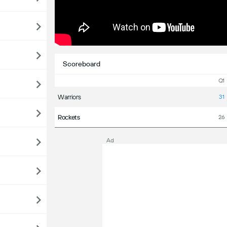
Scoreboard
Q1
Warriors
31
Rockets
26
Ad