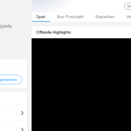
Wa
Spiel
Box-Punktzahl
Statistiken
Ve
Spiele
Offizielle Highlights
enerieren