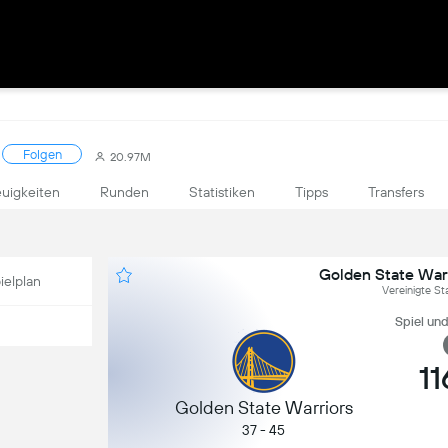
Folgen
20.97M
uigkeiten
Runden
Statistiken
Tipps
Transfers
Golden State War
ielplan
Vereinigte S
Spiel unde
11
Golden State Warriors
37 - 45