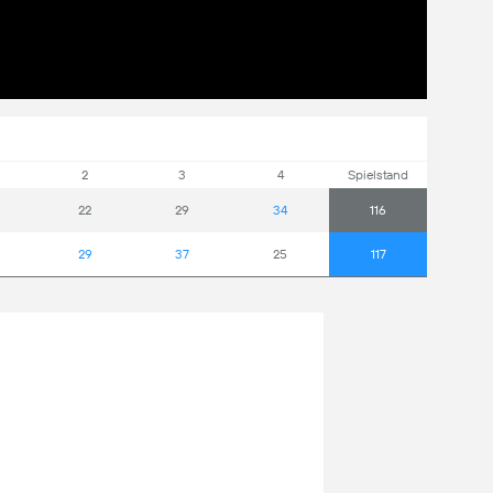
2
3
4
Spielstand
22
29
34
116
29
37
25
117