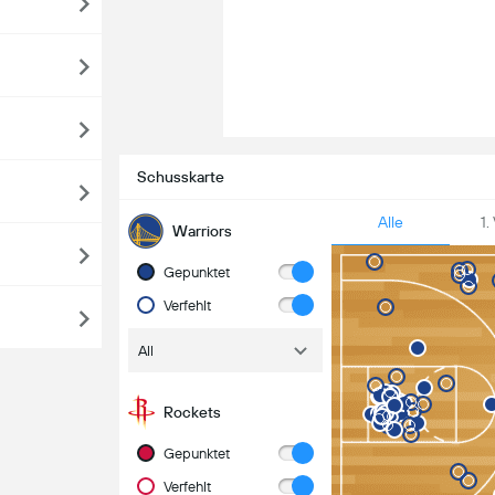
Schusskarte
Alle
1.
Warriors
Gepunktet
Verfehlt
All
Rockets
Gepunktet
Verfehlt