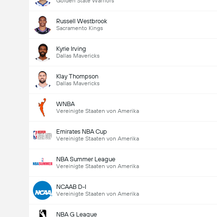
Golden State Warriors
Russell Westbrook
Sacramento Kings
Kyrie Irving
Dallas Mavericks
Klay Thompson
Dallas Mavericks
WNBA
Vereinigte Staaten von Amerika
Emirates NBA Cup
Vereinigte Staaten von Amerika
NBA Summer League
Vereinigte Staaten von Amerika
NCAAB D-I
Vereinigte Staaten von Amerika
NBA G League