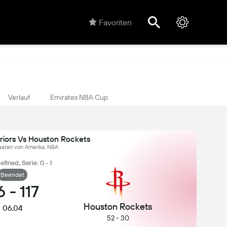
Favoriten
Verlauf
Emirates NBA Cup
riors Vs Houston Rockets
taaten von Amerika, NBA
fined, Serie: 0 - 1
Beendet
6
-
117
Houston Rockets
06.04
52 - 30