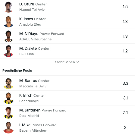
D. Oturu
Center
1.5
Hapoel Tel Aviv
K. Jones
Center
1.3
Anadolu Efes
M. N´Diaye
Power Forward
1.3
ASVEL Villeurbanne
M. Diakite
Center
1.2
BC Dubai
Mehr Sehen
Persönliche Fouls
M. Santos
Center
3.3
Maccabi Tel Aviv
K. Birch
Center
3.1
Fenerbahçe
M. Jantunen
Power Forward
3.1
Real Madrid
I. Mike
Power Forward
3
Bayern München