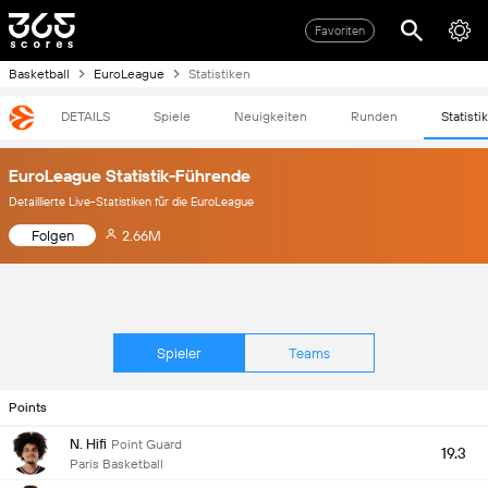
Favoriten
Basketball
EuroLeague
Statistiken
DETAILS
Spiele
Neuigkeiten
Runden
Statisti
EuroLeague Statistik-Führende
Detaillierte Live-Statistiken für die EuroLeague
Folgen
2.66M
Spieler
Teams
Points
N. Hifi
Point Guard
19.3
Paris Basketball