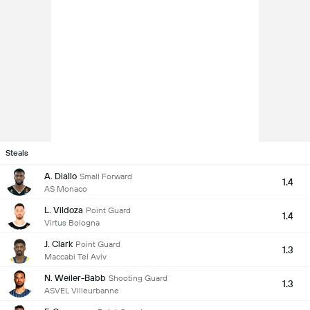
Steals
A. Diallo
Small Forward
1.4
AS Monaco
L. Vildoza
Point Guard
1.4
Virtus Bologna
J. Clark
Point Guard
1.3
Maccabi Tel Aviv
N. Weiler-Babb
Shooting Guard
1.3
ASVEL Villeurbanne