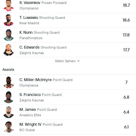
S. Vezenkov
Power Forward
18.7
Olympiacos
T. Luwawu
Shooting Guard
18.6
Real Madrid
K. Nunn
Shooting Guard
17.8
Panathinaikos
C. Edwards
Shooting Guard
17.7
Zalgiris Kaunas
Mehr Sehen
Assists
C. Miller-McIntyre
Point Guard
7
Olympiacos
S. Francisco
Point Guard
6.8
Zalgiris Kaunas
M. James
Point Guard
6.4
Anadolu Efes
M. Wright IV
Point Guard
6.1
BC Dubai