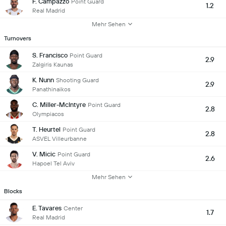
F. Campazzo
Point Guard
1.2
Real Madrid
Mehr Sehen
Turnovers
S. Francisco
Point Guard
2.9
Zalgiris Kaunas
K. Nunn
Shooting Guard
2.9
Panathinaikos
C. Miller-McIntyre
Point Guard
2.8
Olympiacos
T. Heurtel
Point Guard
2.8
ASVEL Villeurbanne
V. Micic
Point Guard
2.6
Hapoel Tel Aviv
Mehr Sehen
Blocks
E. Tavares
Center
1.7
Real Madrid