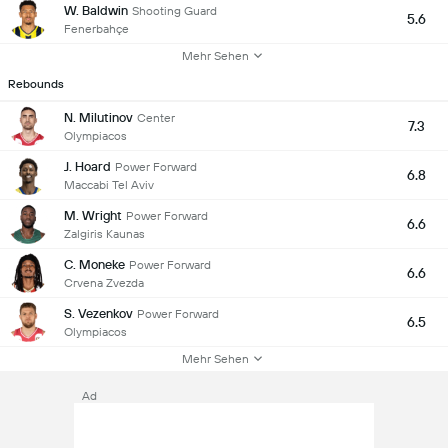
W. Baldwin
Shooting Guard
5.6
Fenerbahçe
Mehr Sehen
Rebounds
N. Milutinov
Center
7.3
Olympiacos
J. Hoard
Power Forward
6.8
Maccabi Tel Aviv
M. Wright
Power Forward
6.6
Zalgiris Kaunas
C. Moneke
Power Forward
6.6
Crvena Zvezda
S. Vezenkov
Power Forward
6.5
Olympiacos
Mehr Sehen
Ad