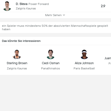
D. Sleva
Power Forward
2.9
Zalgiris Kaunas
Mehr Sehen
ein Spieler muss mindestens 50% der absolvierten Mannschaftsspiele gespielt
haben
Das könnte Sie interessieren
Jua
Sterling Brown
Cedi Osman
Alize Johnson
P
Zalgiris Kaunas
Panathinaikos
Paris Basketball