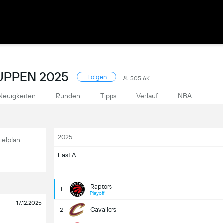
UPPEN 2025
Folgen
505.6K
Neuigkeiten
Runden
Tipps
Verlauf
NBA
2025
ielplan
East A
Raptors
1
Playoff
17.12.2025
Cavaliers
2