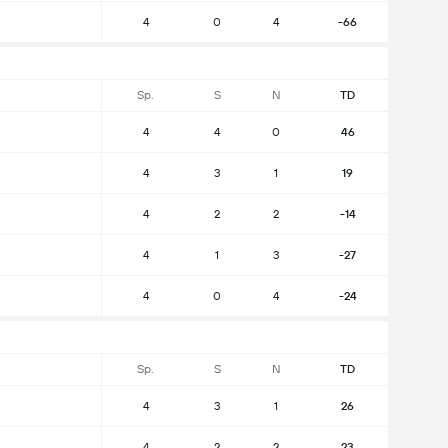
4
0
4
-66
Sp.
S
N
TD
4
4
0
46
4
3
1
19
4
2
2
-14
4
1
3
-27
4
0
4
-24
Sp.
S
N
TD
4
3
1
26
4
2
2
23