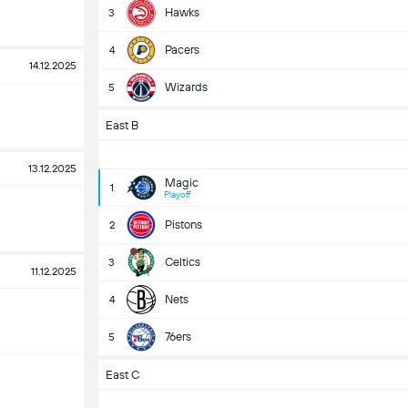
Hawks
3
Pacers
4
14.12.2025
Wizards
5
East B
13.12.2025
Magic
1
Playoff
Pistons
2
Celtics
3
11.12.2025
Nets
4
76ers
5
East C