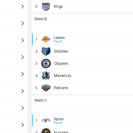
Kings
5
West B
Lakers
1
Playoff
Grizzlies
2
Clippers
3
Mavericks
4
Pelicans
5
West C
Spurs
1
Playoff
Nuggets
2