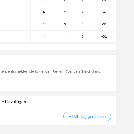
4
2
2
14
4
2
2
-31
4
1
3
-32
gen, entscheiden die folgenden Regeln über den Gleichstand:
te hinzufügen
HTML-Tag generieren