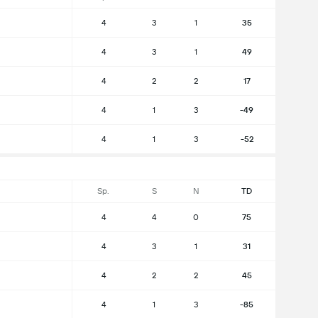
4
3
1
35
4
3
1
49
4
2
2
17
4
1
3
-49
4
1
3
-52
Sp.
S
N
TD
4
4
0
75
4
3
1
31
4
2
2
45
4
1
3
-85