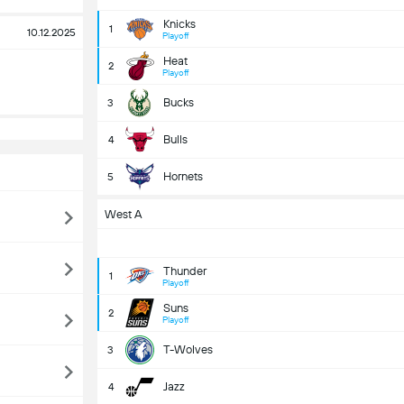
Knicks
1
10.12.2025
Playoff
Heat
2
Playoff
Bucks
3
Bulls
4
Hornets
5
West A
Thunder
1
Playoff
Suns
2
Playoff
T-Wolves
3
Jazz
4