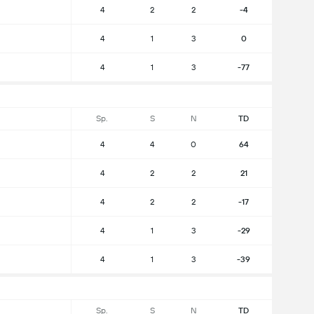
4
2
2
-4
4
1
3
0
4
1
3
-77
Sp.
S
N
TD
4
4
0
64
4
2
2
21
4
2
2
-17
4
1
3
-29
4
1
3
-39
Sp.
S
N
TD