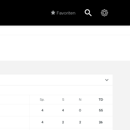
Favoriten
Sp.
S
N
TD
4
4
0
55
4
2
2
26