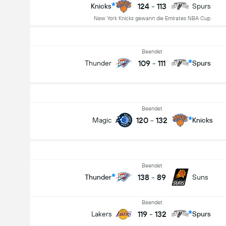
124
-
113
Knicks
Spurs
New York Knicks gewann die Emirates NBA Cup
Beendet
109
-
111
Thunder
Spurs
Beendet
120
-
132
Magic
Knicks
Beendet
138
-
89
Thunder
Suns
Beendet
119
-
132
Lakers
Spurs