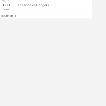
03.09
3 - 0
Los Angeles Dodgers
Unter 8
es Sehen