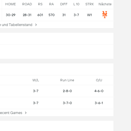
HOME
ROAD
RS
RA
DIFF
L 10
STRK
Nächste
30-29
28-31
601
570
31
3-7
W1
und Tabellenstand
W/L
Run Line
O/U
3-7
2-8-0
4-6-0
3-7
3-7-0
3-6-1
cent Games