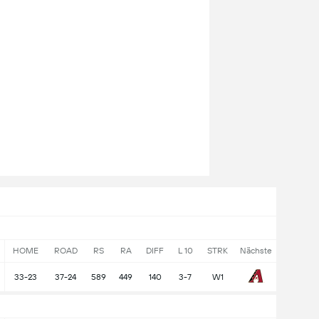
HOME
ROAD
RS
RA
DIFF
L 10
STRK
Nächste
33-23
37-24
589
449
140
3-7
W1