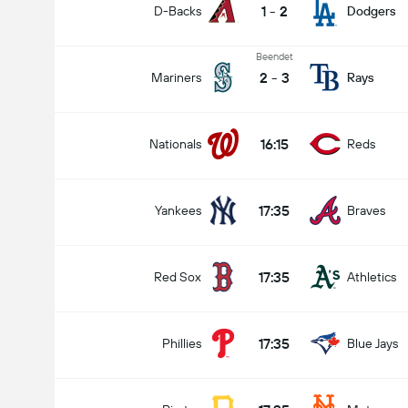
1
-
2
D-Backs
Dodgers
Beendet
2
-
3
Mariners
Rays
16:15
Nationals
Reds
17:35
Yankees
Braves
17:35
Red Sox
Athletics
17:35
Phillies
Blue Jays