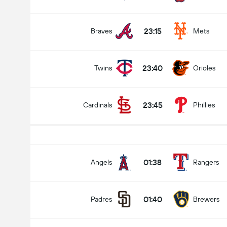
23:15
Braves
Mets
23:40
Twins
Orioles
23:45
Cardinals
Phillies
01:38
Angels
Rangers
01:40
Padres
Brewers