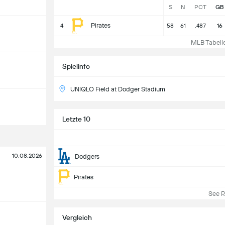
S
N
PCT
GB
Pirates
4
58
61
.487
16
MLB Tabelle 
Spielinfo
UNIQLO Field at Dodger Stadium
Letzte 10
10.08.2026
Dodgers
Pirates
See Re
Vergleich