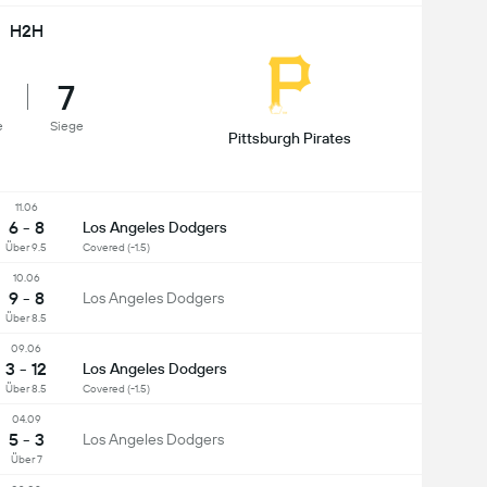
H2H
7
e
Siege
Pittsburgh Pirates
11.06
6 - 8
Los Angeles Dodgers
Über 9.5
Covered (-1.5)
10.06
9 - 8
Los Angeles Dodgers
Über 8.5
09.06
3 - 12
Los Angeles Dodgers
Über 8.5
Covered (-1.5)
04.09
5 - 3
Los Angeles Dodgers
Über 7