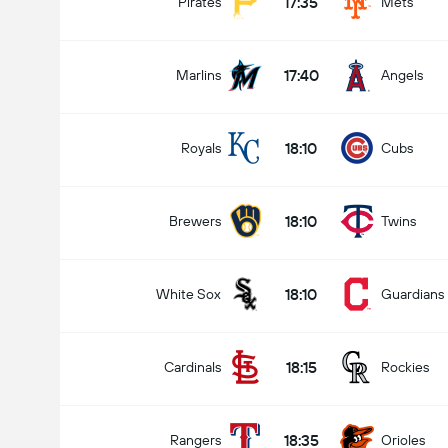
17:35
Pirates
Mets
17:40
Marlins
Angels
18:10
Royals
Cubs
18:10
Brewers
Twins
18:10
White Sox
Guardians
18:15
Cardinals
Rockies
18:35
Rangers
Orioles