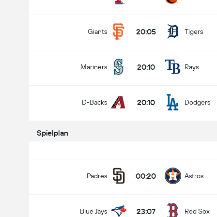
20:05
Giants
Tigers
20:10
Mariners
Rays
20:10
D-Backs
Dodgers
Spielplan
00:20
Padres
Astros
23:07
Blue Jays
Red Sox