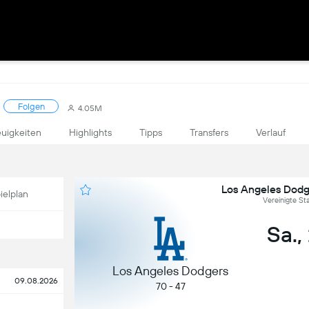
Folgen
4.05M
uigkeiten
Highlights
Tipps
Transfers
Verlauf
Los Angeles Dodge
ielplan
Vereinigte S
Sa.,
Los Angeles Dodgers
09.08.2026
70 - 47