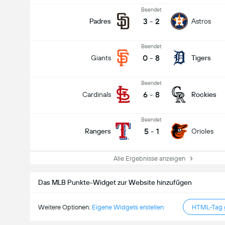
Beendet
3
-
2
Padres
Astros
Beendet
0
-
8
Giants
Tigers
Beendet
6
-
8
Cardinals
Rockies
Beendet
5
-
1
Rangers
Orioles
Alle Ergebnisse anzeigen
Das MLB Punkte-Widget zur Website hinzufügen
Weitere Optionen:
Eigene Widgets erstellen
HTML-Tag g