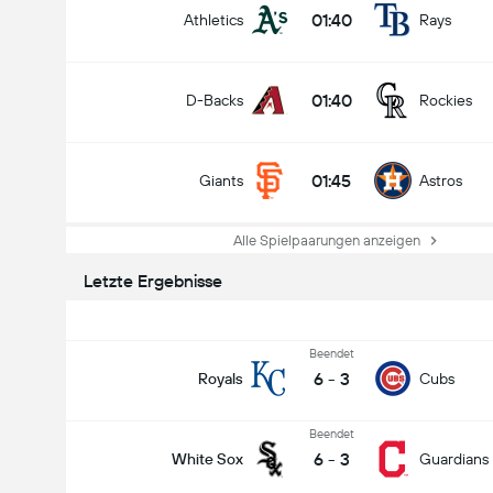
01:40
Athletics
Rays
01:40
D-Backs
Rockies
01:45
Giants
Astros
Alle Spielpaarungen anzeigen
Letzte Ergebnisse
Beendet
6
-
3
Royals
Cubs
Beendet
6
-
3
White Sox
Guardians