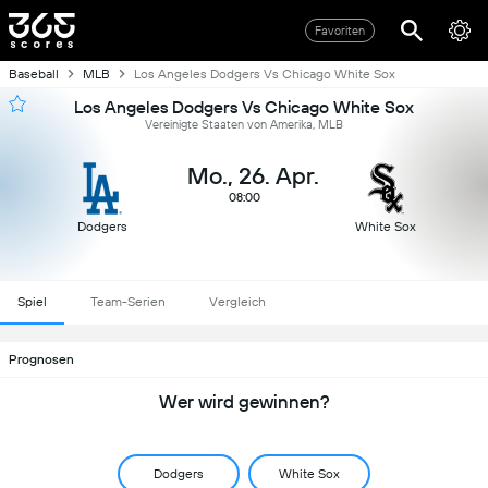
Favoriten
Baseball
MLB
Los Angeles Dodgers Vs Chicago White Sox
Los Angeles Dodgers Vs Chicago White Sox
Vereinigte Staaten von Amerika, MLB
Mo., 26. Apr.
08:00
Dodgers
White Sox
Spiel
Team-Serien
Vergleich
Prognosen
Wer wird gewinnen?
Dodgers
White Sox