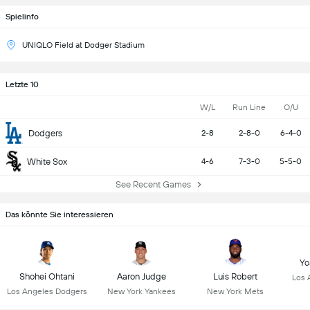
Spielinfo
UNIQLO Field at Dodger Stadium
Letzte 10
W/L
Run Line
O/U
Dodgers
2-8
2-8-0
6-4-0
White Sox
4-6
7-3-0
5-5-0
See Recent Games
Das könnte Sie interessieren
Yo
Shohei Ohtani
Aaron Judge
Luis Robert
Los 
Los Angeles Dodgers
New York Yankees
New York Mets