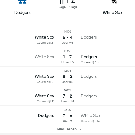
11
4
Siege
Siege
Dodgers
White Sox
14.06
6 - 4
White Sox
Dodgers
Covered (1.5)
Über 9.5
13.06
1 - 7
White Sox
Dodgers
Unter 8.5
Covered (-1.5)
12.06
8 - 2
White Sox
Dodgers
Covered (1.5)
Über 8.5
14.03
7 - 2
White Sox
Dodgers
Covered (1.5)
Unter 12.5
26.02
7 - 6
Dodgers
White Sox
Über 11
Covered (+1.5)
Alles Sehen