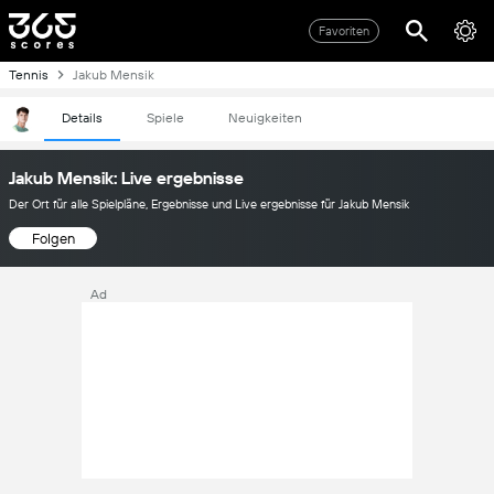
Favoriten
Tennis
Jakub Mensik
Details
Spiele
Neuigkeiten
Jakub Mensik: Live ergebnisse
Der Ort für alle Spielpläne, Ergebnisse und Live ergebnisse für Jakub Mensik
Folgen
Ad