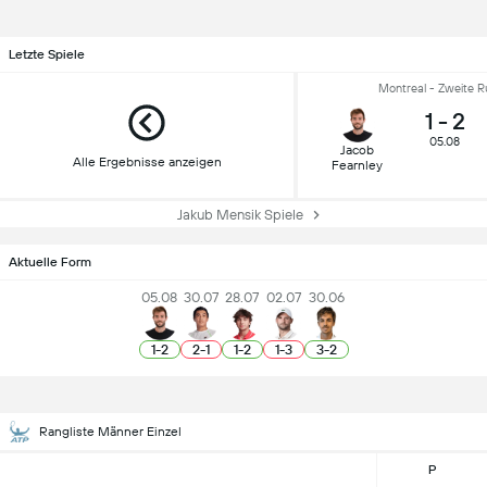
Letzte Spiele
Montreal - Zweite 
1
-
2
05.08
Jacob
Alle Ergebnisse anzeigen
Fearnley
Jakub Mensik Spiele
Aktuelle Form
05.08
30.07
28.07
02.07
30.06
1
-
2
2
-
1
1
-
2
1
-
3
3
-
2
Rangliste Männer Einzel
P