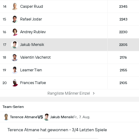
Casper Ruud
14
2345
Rafael Jodar
15
2243
Andrey Rublev
16
2230
Jakub Mensik
17
2205
Valentin Vacherot
18
2176
Learner Tien
19
2155
Frances Tiafoe
20
2105
Rangliste Männer Einzel
Team-Serien
VS
Terence Atmane
Jakub Mensik
Fr., 7. Aug.
Terence Atmane hat gewonnen - 3/4 Letzten Spiele