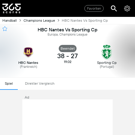
Favoriten
Handball
Champions League
HBC Nantes Vs Sporting Cp
HBC Nantes Vs Sporting Cp
Europa, Champions League
Beendet
38
-
27
19.02
HBC Nantes
Sporting Cp
(Frankreich)
(Portugal)
Spiel
Direkter Vergleich
Ad