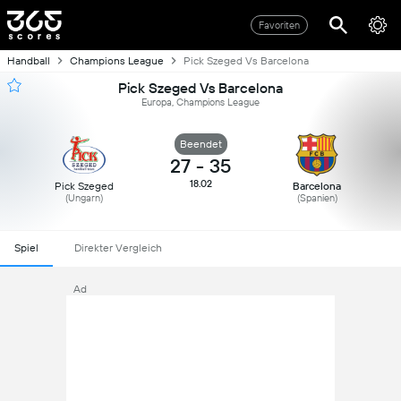
Favoriten
Handball
Champions League
Pick Szeged Vs Barcelona
Pick Szeged Vs Barcelona
Europa, Champions League
Beendet
27
-
35
18.02
Pick Szeged
Barcelona
(Ungarn)
(Spanien)
Spiel
Direkter Vergleich
Ad