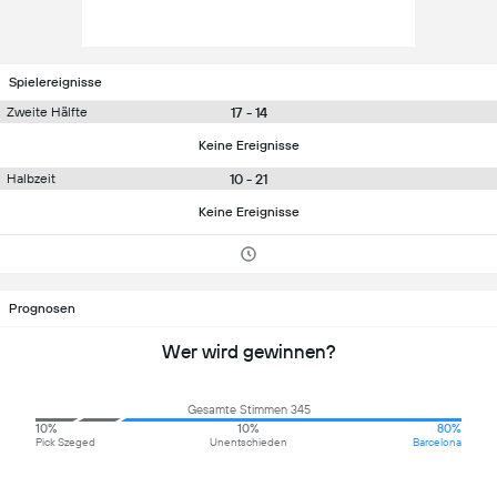
Spielereignisse
17 - 14
Zweite Hälfte
Keine Ereignisse
10 - 21
Halbzeit
Keine Ereignisse
Prognosen
Wer wird gewinnen?
Gesamte Stimmen 345
10%
10%
80%
Pick Szeged
Unentschieden
Barcelona