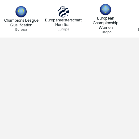
European
Europameisterschaft
Champions League
Championship
Handball
Qualification
Women
Europa
Europa
Europa