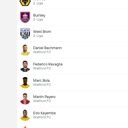
2. Liga
Burnley
2. Liga
West Brom
2. Liga
Daniel Bachmann
Watford FC
Federico Ravaglia
Watford FC
Marc Bola
Watford FC
Martín Payero
Watford FC
Edo Kayembe
Watford FC