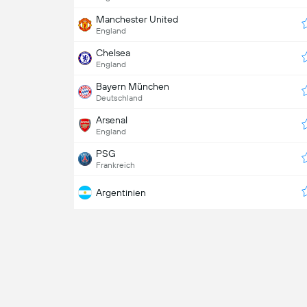
Manchester United
England
Chelsea
England
Bayern München
Deutschland
Arsenal
England
PSG
Frankreich
Argentinien