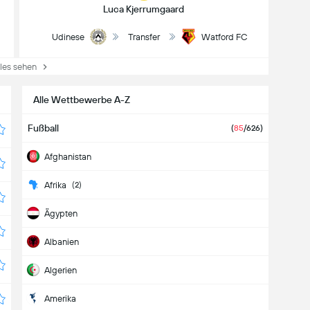
Luca Kjerrumgaard
Udinese
Transfer
Watford FC
es sehen
Alle Wettbewerbe A-Z
Fußball
(
85
/626)
Afghanistan
Afrika
(2)
Ägypten
Albanien
Algerien
Amerika