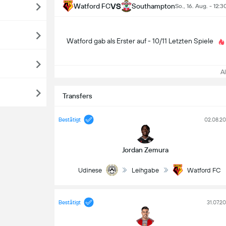
VS
Watford FC
Southampton
So., 16. Aug. - 12:3
Watford gab als Erster auf - 10/11 Letzten Spiele
All
Transfers
Bestätigt
02.08.2
Jordan Zemura
Udinese
Leihgabe
Watford FC
Bestätigt
31.07.2