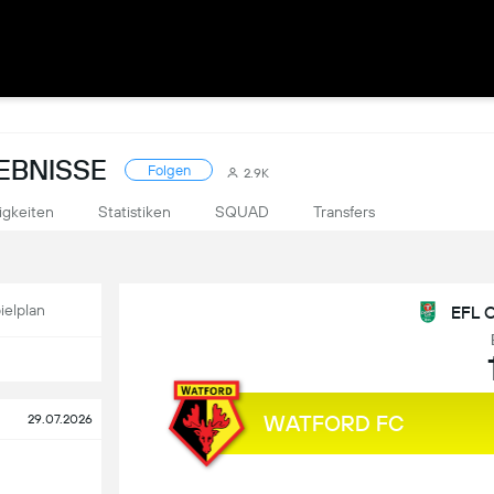
EBNISSE
Folgen
2.9K
igkeiten
Statistiken
SQUAD
Transfers
ielplan
EFL C
WATFORD FC
29.07.2026