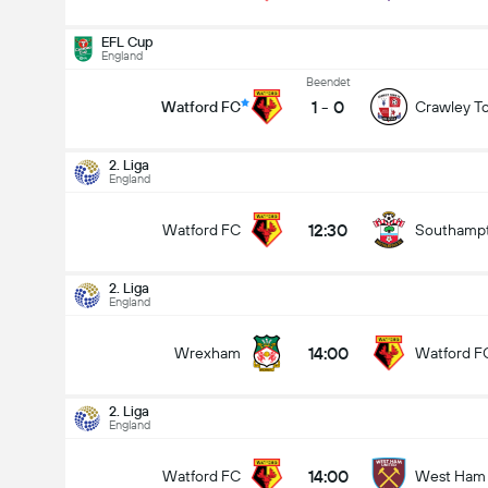
EFL Cup
England
Beendet
1
-
0
Watford FC
Crawley T
2. Liga
England
12:30
Watford FC
Southamp
2. Liga
England
14:00
Wrexham
Watford F
2. Liga
England
2. Liga
22.08
14:00
Watford FC
West Ham
14:00
Wrexham
Watford FC