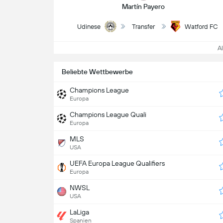
Martín Payero
Udinese
Transfer
Watford FC
All
Beliebte Wettbewerbe
Champions League
Europa
Champions League Quali
Europa
MLS
USA
UEFA Europa League Qualifiers
Europa
NWSL
USA
LaLiga
Spanien