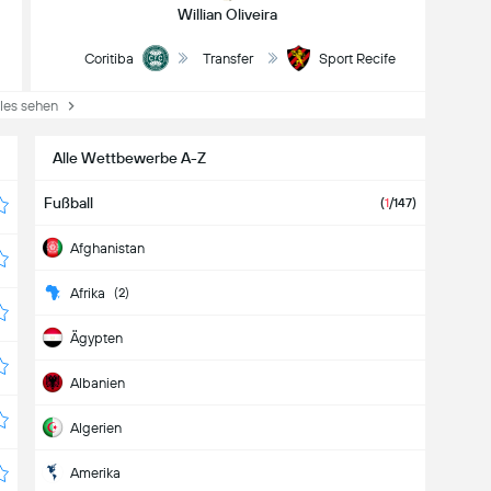
Willian Oliveira
Coritiba
Transfer
Sport Recife
es sehen
Alle Wettbewerbe A-Z
Fußball
(
1
/147)
Afghanistan
Afrika
(2)
Ägypten
Albanien
Algerien
Amerika