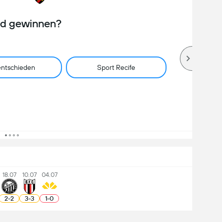
rd gewinnen?
ntschieden
Sport Recife
18.07
10.07
04.07
2
-
2
3
-
3
1
-
0