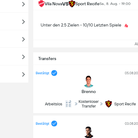
VS
Vila Nova
Sport Recife
Sa., 8. Aug. - 19:00
Unter den 2.5 Zielen - 10/10 Letzten Spiele
All
Transfers
Bestätigt
05.08.2
Brenno
Kostenloser
Arbeitslos
Sport Recife
Transfer
Bestätigt
03.08.2