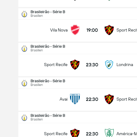
Brasileirão - Série B
Brasilien
19:00
Vila Nova
Sport Reci
Brasileirão - Série B
Brasilien
23:30
Sport Recife
Londrina
Brasileirão - Série B
Brasilien
22:30
Avai
Sport Reci
Brasileirão - Série B
Brasilien
Brasileirão - Série B
14.08
22:30
Sport Recife
América-
23:30
Sport Recife
Londrina