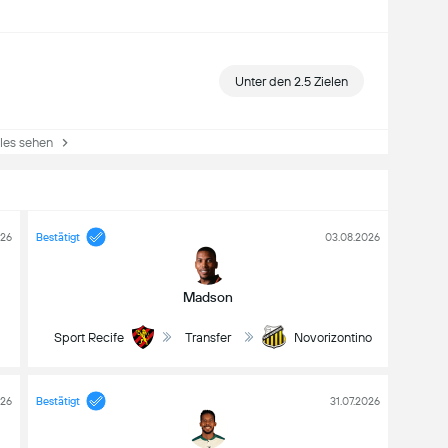
Unter den 2.5 Zielen
es sehen
026
Bestätigt
03.08.2026
Madson
Sport Recife
Transfer
Novorizontino
026
Bestätigt
31.07.2026