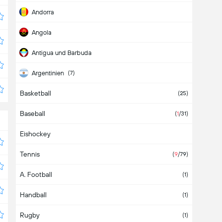
Andorra
Angola
Antigua und Barbuda
Argentinien
(7)
Basketball
Armenien
(25)
Baseball
Aruba
(
1
/31)
Eishockey
Aserbaidschan
Tennis
Asien
(
9
/79)
A. Football
Äthiopien
(1)
Handball
Australien
(1)
Rugby
Bahamas
(1)