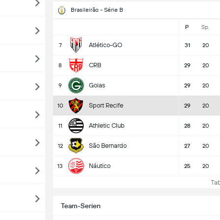
Brasileirão - Série B
P
Sp.
Atlético-GO
7
31
20
CRB
8
29
20
Goias
9
29
20
Sport Recife
10
29
20
Athletic Club
11
28
20
São Bernardo
12
27
20
Náutico
13
25
20
Tabe
Team-Serien