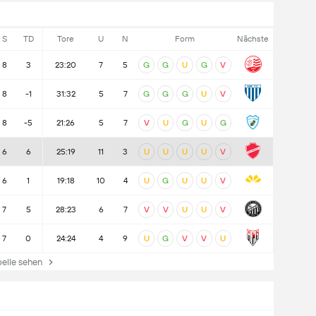
S
TD
Tore
U
N
Form
Nächste
8
3
23:20
7
5
G
G
U
G
V
8
-1
31:32
5
7
G
G
G
U
V
8
-5
21:26
5
7
V
U
G
U
G
6
6
25:19
11
3
U
U
U
U
V
6
1
19:18
10
4
U
G
U
U
V
7
5
28:23
6
7
V
V
U
U
V
7
0
24:24
4
9
U
G
V
V
U
lle sehen