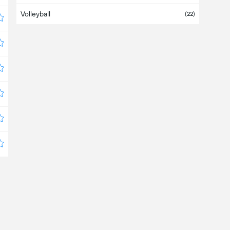
Volleyball
Bahrain
(22)
Bangladesch
Barbados
Belarus
(4)
Belgien
Belize
Bermuda
Bolivien
(
1
/4)
Bosnien und Herzegowina
Botswana
Brasilien
(6)