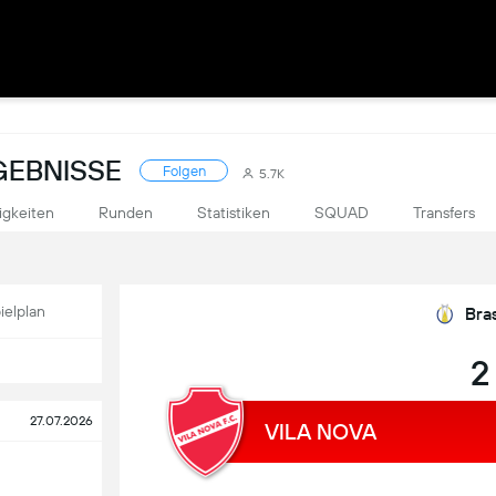
RGEBNISSE
Folgen
5.7K
igkeiten
Runden
Statistiken
SQUAD
Transfers
ielplan
Bras
2
27.07.2026
VILA NOVA