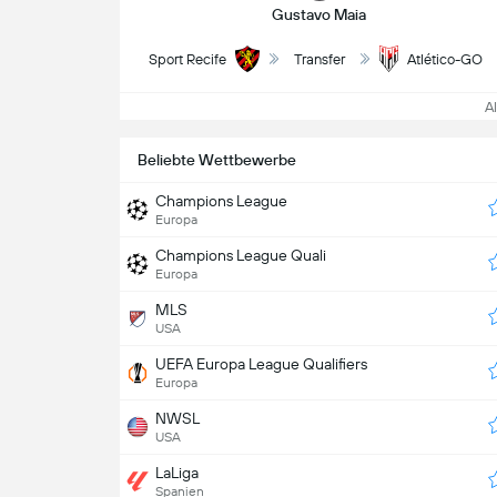
Gustavo Maia
Sport Recife
Transfer
Atlético-GO
All
Beliebte Wettbewerbe
Champions League
Europa
Champions League Quali
Europa
MLS
USA
UEFA Europa League Qualifiers
Europa
NWSL
USA
LaLiga
Spanien