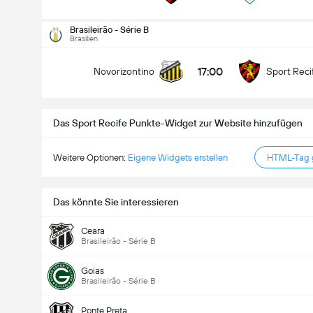
Gesamtanzahl Tore im Spiel (2.5)
Brasileirão - Série B
Brasilien
17:00
Novorizontino
Sport Reci
Unter
Über
Das Sport Recife Punkte-Widget zur Website hinzufügen
Weitere Optionen:
Eigene Widgets erstellen
HTML-Tag g
Das könnte Sie interessieren
Ceara
Brasileirão - Série B
Goias
Brasileirão - Série B
Ponte Preta