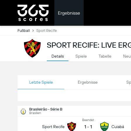
Ergebnisse
Fußball
Sport Recife
SPORT RECIFE: LIVE E
Details
Spiele
Tabelle
Neu
Letzte Spiele
Ergebnisse
Sp
Brasileirão - Série B
Brasilien
Beendet
1
-
1
Sport Recife
Cuiabá