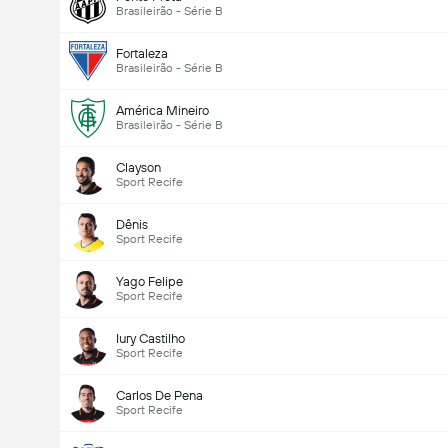
Brasileirão - Série B
Fortaleza
Brasileirão - Série B
América Mineiro
Brasileirão - Série B
Clayson
Sport Recife
Dênis
Sport Recife
Yago Felipe
Sport Recife
Iury Castilho
Sport Recife
Carlos De Pena
Sport Recife