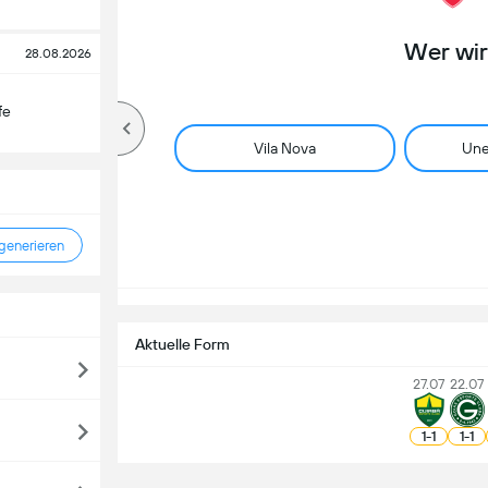
Wer wi
28.08.2026
fe
Vila Nova
Une
enerieren
Aktuelle Form
27.07
22.07
1
-
1
1
-
1