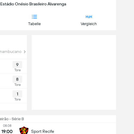
 Estádio Onésio Brasileiro Alvarenga
Tabelle
Vergleich
rnambucano
9
Tore
8
Tore
1
Tore
eirão - Série B
08.08
19:00
Sport Recife