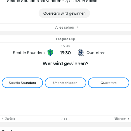
Seattle Sounders hat verloren - 7/7 Letzten Spiele
Queretaro wird gewinnen
Alles sehen
Leagues Cup
09.08
19:30
Seattle Sounders
Queretaro
Wer wird gewinnen?
Seattle Sounders
Unentschieden
Queretaro
Zurück
Nächste