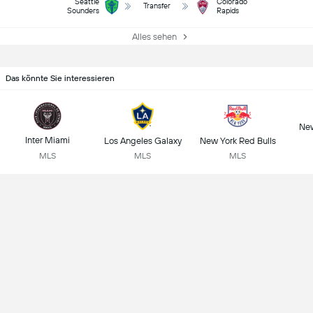
Seattle
Colorado
Transfer
Sounders
Rapids
Alles sehen
Das könnte Sie interessieren
New
Inter Miami
Los Angeles Galaxy
New York Red Bulls
MLS
MLS
MLS