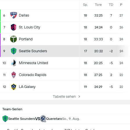
Sp.
Tore
TD
P
Dallas
6
18
32:25
7
27
St. Louis City
7
18
24:24
0
26
Portland
8
18
33:33
0
24
Seattle Sounders
9
17
20:22
-2
24
Minnesota United
10
18
20:25
-5
24
Colorado Rapids
11
18
27:25
2
22
LA Galaxy
12
19
24:29
-5
22
Tabelle sehen
Team-Serien
VS
Seattle Sounders
Queretaro
So., 9. Aug.