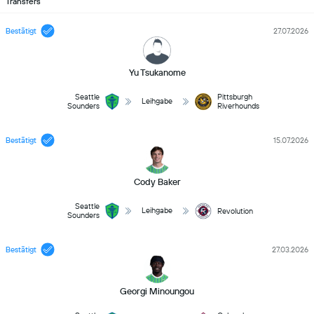
Transfers
Bestätigt
27.07.2026
Yu Tsukanome
Seattle
Pittsburgh
Leihgabe
Sounders
Riverhounds
Bestätigt
15.07.2026
Cody Baker
Seattle
Leihgabe
Revolution
Sounders
Bestätigt
27.03.2026
Georgi Minoungou