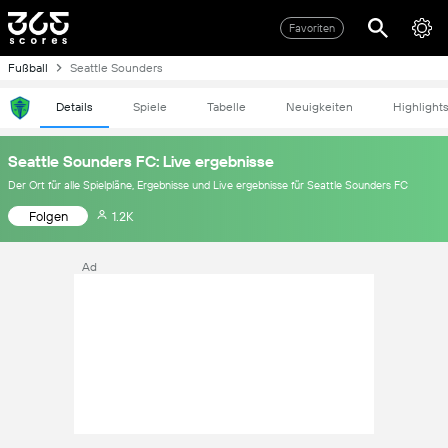
Favoriten
Fußball
Seattle Sounders
Details
Spiele
Tabelle
Neuigkeiten
Highlight
Seattle Sounders FC: Live ergebnisse
Der Ort für alle Spielpläne, Ergebnisse und Live ergebnisse für Seattle Sounders FC
Folgen
1.2K
Ad