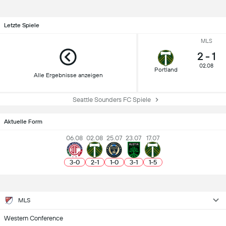
Letzte Spiele
MLS
2
-
1
02.08
Portland
Alle Ergebnisse anzeigen
Seattle Sounders FC Spiele
Aktuelle Form
06.08
02.08
25.07
23.07
17.07
3
-
0
2
-
1
1
-
0
3
-
1
1
-
5
MLS
Western Conference