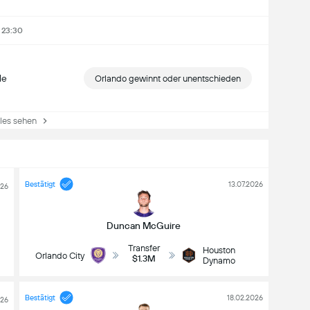
- 23:30
le
Orlando gewinnt oder unentschieden
es sehen
Bestätigt
13.07.2026
026
Duncan McGuire
Transfer
Houston
Orlando City
$1.3M
Dynamo
Bestätigt
18.02.2026
026