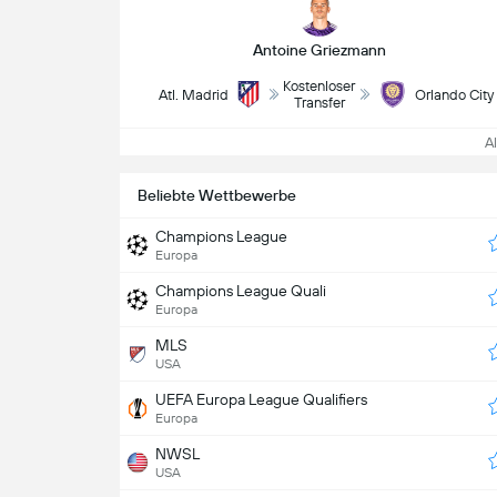
Antoine Griezmann
Kostenloser
Atl. Madrid
Orlando City
Transfer
All
Beliebte Wettbewerbe
Champions League
Europa
Champions League Quali
Europa
MLS
USA
UEFA Europa League Qualifiers
Europa
NWSL
USA