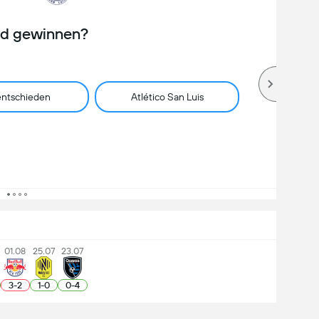
rd gewinnen?
ntschieden
Atlético San Luis
01.08
25.07
23.07
3
-
2
1
-
0
0
-
4