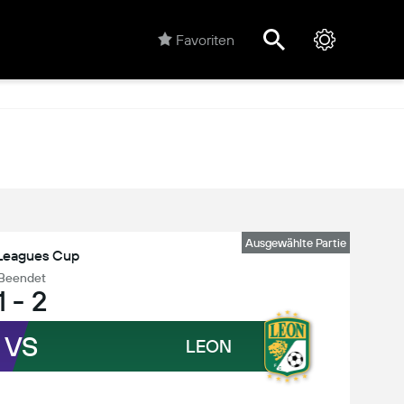
Favoriten
Ausgewählte Partie
Leagues Cup
Beendet
1
-
2
VS
LEON