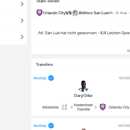
Team-Serien
VS
Orlando City
Atlético San Luis
Mi., 12. Aug. 
Atl. San Luis hat nicht gewonnen - 4/4 Letzten Spie
All
Transfers
Bestätigt
18.07.2
Daryl Dike
Kostenloser
Arbeitslos
Orlando City
Transfer
Bestätigt
08.07.2