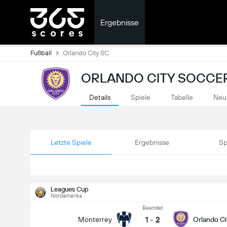
Ergebnisse
Fußball
Orlando City SC
ORLANDO CITY SOCCER
Details
Spiele
Tabelle
Neu
Letzte Spiele
Ergebnisse
Sp
Leagues Cup
Nordamerika
Beendet
1
-
2
Monterrey
Orlando Ci