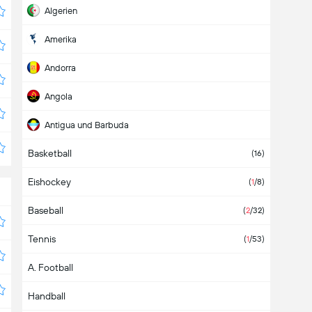
Algerien
Amerika
Andorra
Angola
Antigua und Barbuda
Basketball
Argentinien
(28)
(16)
Eishockey
Armenien
(2)
(
1
/8)
Baseball
Aruba
(
2
/32)
Tennis
Aserbaidschan
(
1
/53)
A. Football
Asien
Handball
Äthiopien