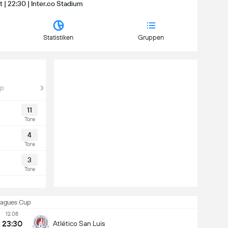
 | 22:30 | Inter.co Stadium
Statistiken
Gruppen
up
11
Tore
4
Tore
3
Tore
eagues Cup
12.08
23:30
Atlético San Luis