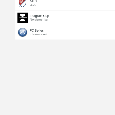
MLS
USA
Leagues Cup
Nordamerika
FC Series
International