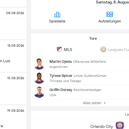
Samstag, 8. August
08.08.2026
Spielseite
Aufstellungen
Tore
12.08.2026
MLS
Leagues C
n Luis
Martin Ojeda
Offensives Mittelfeld
Argentinien
Tyrese Spicer
Linker Außenstürmer
15.08.2026
Trinidad und Tobago
Griffin Dorsey
Rechtsverteidiger
USA
Alles sehen
19.08.2026
L
re
Orlando City