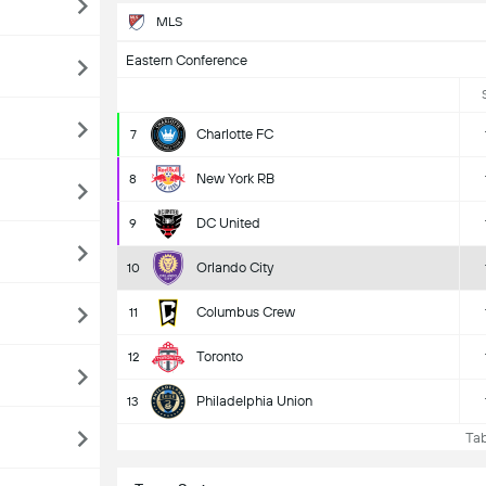
MLS
Eastern Conference
Charlotte FC
7
New York RB
8
DC United
9
Orlando City
10
Columbus Crew
11
Toronto
12
Philadelphia Union
13
Tabe