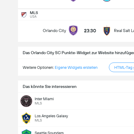
Gesamtanzahl Tore im Spiel (2.5)
MLS
USA
23:30
Orlando City
Real Salt 
Unter
Über
Das Orlando City SC Punkte-Widget zur Website hinzufüge
Weitere Optionen:
Eigene Widgets erstellen
HTML-Tag g
Das könnte Sie interessieren
Inter Miami
MLS
Los Angeles Galaxy
MLS
Seattle Sounders