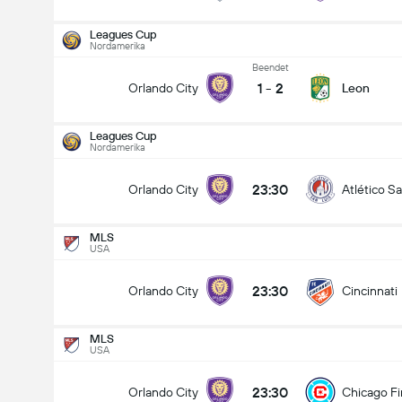
Leagues Cup
Nordamerika
Beendet
1
-
2
Orlando City
Leon
Leagues Cup
Nordamerika
23:30
Orlando City
Atlético Sa
MLS
USA
23:30
Orlando City
Cincinnati
MLS
USA
MLS
15.08
23:30
Orlando City
Chicago Fi
23:30
Orlando City
Cincinnati