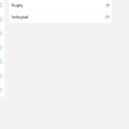
Rugby
Australien
(2)
(1)
Volleyball
Bahamas
(7)
Bahrain
Bangladesch
Barbados
Belarus
(7)
Belgien
(38)
Belize
Bermuda
Bolivien
(3)
Bosnien und Herzegowina
(2)