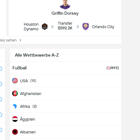
Griffin Dorsey
Transfer
Houston
Orlando City
$592.2K
Dynamo
es sehen
Alle Wettbewerbe A-Z
Fußball
(
2
/493)
USA
(15)
Afghanistan
Afrika
(2)
Ägypten
Albanien