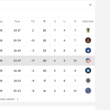
Sp.
Tore
TD
P
S
U
N
Nächste
18
29:27
2
25
7
4
7
18
29:39
-10
25
7
4
7
18
26:29
-3
23
5
8
5
18
30:47
-17
20
6
2
10
18
26:28
-2
20
5
5
8
18
24:32
-8
17
3
8
7
18
25:33
-8
16
4
4
10
lle sehen