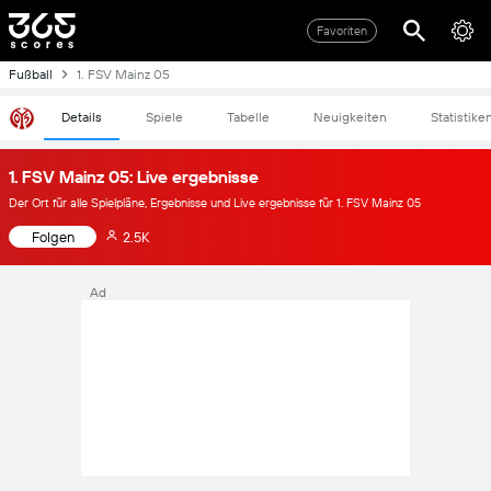
Favoriten
Fußball
1. FSV Mainz 05
Details
Spiele
Tabelle
Neuigkeiten
Statistike
1. FSV Mainz 05: Live ergebnisse
Der Ort für alle Spielpläne, Ergebnisse und Live ergebnisse für 1. FSV Mainz 05
Folgen
2.5K
Ad