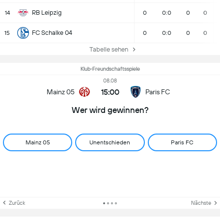
RB Leipzig
14
0
0:0
0
0
FC Schalke 04
15
0
0:0
0
0
Tabelle sehen
Klub-Freundschaftsspiele
08.08
15:00
Mainz 05
Paris FC
Wer wird gewinnen?
Mainz 05
Unentschieden
Paris FC
Zurück
Nächste