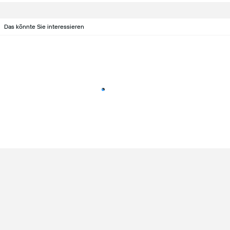
Das könnte Sie interessieren