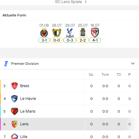
RC Lens Spiele
Aktuelle Form
01.08
28.07
28.07
25.07
18.07
3
-
1
0
-
0
0
-
3
2
-
2
4
-
1
Premier Division
Sp.
Tore
TD
P
Brest
3
0
0:0
0
0
Le Havre
4
0
0:0
0
0
Le Mans
5
0
0:0
0
0
Lens
6
0
0:0
0
0
Lille
7
0
0:0
0
0