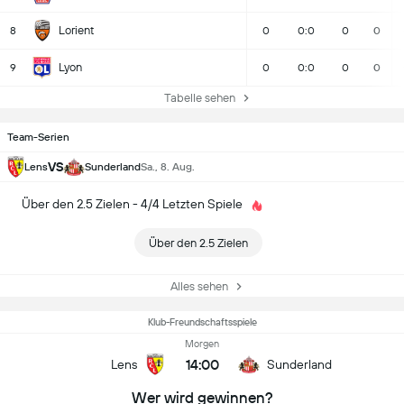
Lorient
8
0
0:0
0
0
Lyon
9
0
0:0
0
0
Tabelle sehen
Team-Serien
VS
Lens
Sunderland
Sa., 8. Aug.
Über den 2.5 Zielen - 4/4 Letzten Spiele
Über den 2.5 Zielen
Alles sehen
Klub-Freundschaftsspiele
Morgen
14:00
Lens
Sunderland
Wer wird gewinnen?