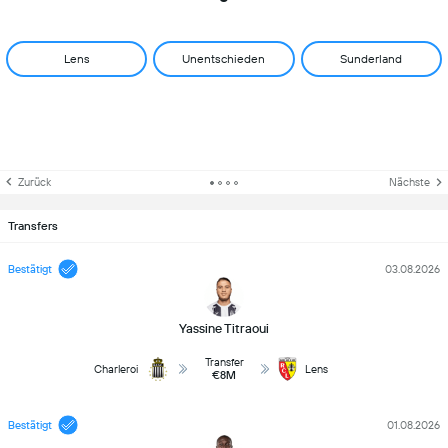
Lens
Unentschieden
Sunderland
Zurück
Nächste
Transfers
Bestätigt
03.08.2026
Yassine Titraoui
Transfer
Charleroi
Lens
€8M
Bestätigt
01.08.2026