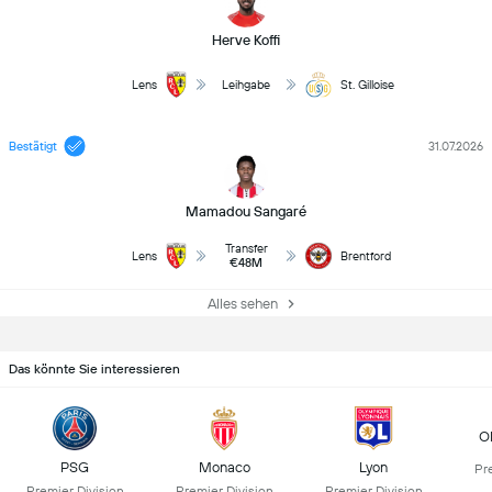
Herve Koffi
Lens
Leihgabe
St. Gilloise
Bestätigt
31.07.2026
Mamadou Sangaré
Transfer
Lens
Brentford
€48M
Alles sehen
Das könnte Sie interessieren
O
PSG
Monaco
Lyon
Pr
Premier Division
Premier Division
Premier Division