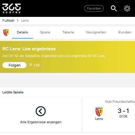
Favoriten
Fußball
Lens
Details
Spiele
Tabelle
Neuigkeiten
Runden
RC Lens: Live ergebnisse
Der Ort für alle Spielpläne, Ergebnisse und Live ergebnisse für RC Lens
Folgen
1.9K
Letzte Spiele
Klub-Freundschaftss
3
-
1
01.08
Lens
Alle Ergebnisse anzeigen