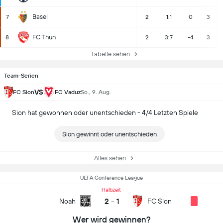
Basel
7
2
1:1
0
3
FC Thun
8
2
3:7
-4
3
Tabelle sehen
Team-Serien
VS
FC Sion
FC Vaduz
So., 9. Aug.
Sion hat gewonnen oder unentschieden - 4/4 Letzten Spiele
Sion gewinnt oder unentschieden
Alles sehen
UEFA Conference League
Halbzeit
2
-
1
Noah
FC Sion
Wer wird gewinnen?