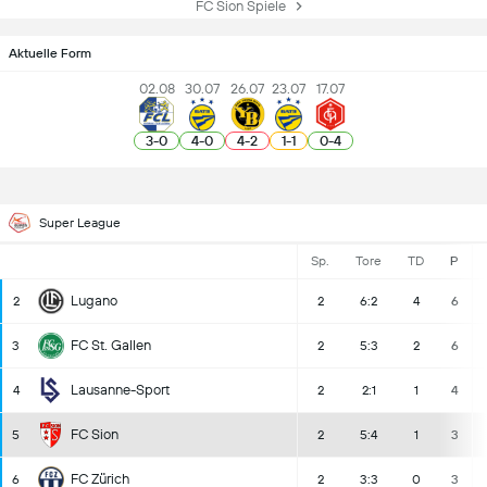
FC Sion Spiele
Aktuelle Form
02.08
30.07
26.07
23.07
17.07
3
-
0
4
-
0
4
-
2
1
-
1
0
-
4
Super League
Sp.
Tore
TD
P
Lugano
2
2
6:2
4
6
FC St. Gallen
3
2
5:3
2
6
Lausanne-Sport
4
2
2:1
1
4
FC Sion
5
2
5:4
1
3
FC Zürich
6
2
3:3
0
3