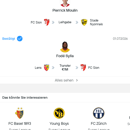
Pierrick Moulin
Stade
Leihgabe
FC Sion
Nyonnais
Bestätigt
01.07.2026
Fodé Sylla
Transfer
Lens
FC Sion
€1M
Alles sehen
Das könnte Sie interessieren
FC Basel 1893
Young Boys
FC Zürich
S
Super League
Super League
Super League