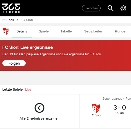
Favoriten
Fußball
FC Sion
Details
Spiele
Tabelle
Neuigkeiten
Runden
FC Sion: Live ergebnisse
Der Ort für alle Spielpläne, Ergebnisse und Live ergebnisse für FC Sion
Folgen
Letzte Spiele
Live
Super League - Run
3
-
0
02.08
FC Sion
Alle Ergebnisse anzeigen