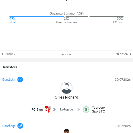
Gesamte Stimmen 1,591
49%
21%
30%
Noah
Unentschieden
FC Sion
Zurück
Nächste
Transfers
Bestätigt
30.07.2026
Gilles Richard
Yverdon-
Leihgabe
FC Sion
Sport FC
Bestätigt
10.07.2026