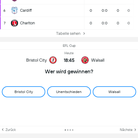
Cardiff
6
0
0:0
0
0
Charlton
7
0
0:0
0
0
Tabelle sehen
EFL Cup
Heute
18:45
Bristol City
Walsall
Wer wird gewinnen?
Bristol City
Unentschieden
Walsall
Zurück
Nächste