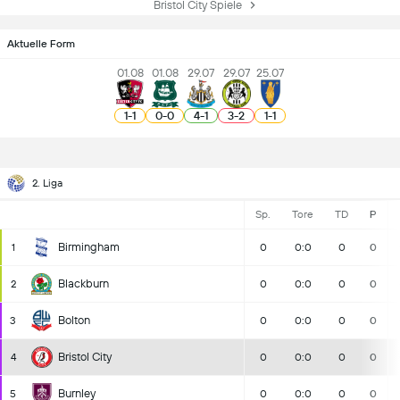
Bristol City Spiele
Aktuelle Form
01.08
01.08
29.07
29.07
25.07
1
-
1
0
-
0
4
-
1
3
-
2
1
-
1
2. Liga
Sp.
Tore
TD
P
Birmingham
1
0
0:0
0
0
Blackburn
2
0
0:0
0
0
Bolton
3
0
0:0
0
0
Bristol City
4
0
0:0
0
0
Burnley
5
0
0:0
0
0