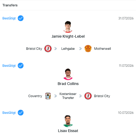
Transfers
Bestätigt
31.07.2026
Jamie Knight-Lebel
Bristol City
Leihgabe
Motherwell
Bestätigt
11.07.2026
Brad Collins
Kostenloser
Coventry
Bristol City
Transfer
Bestätigt
10.07.2026
Lisav Eissat