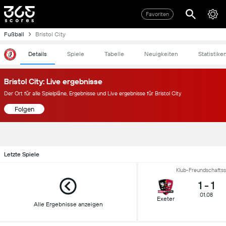
Favoriten
Fußball
Bristol City
Details
Spiele
Tabelle
Neuigkeiten
Statistike
Bristol City: Live ergebnisse
Der Ort für alle Spielpläne, Ergebnisse und Live ergebnisse für Bristol City
Folgen
Letzte Spiele
Klub-Freundschaftss
1
-
1
01.08
Exeter
Alle Ergebnisse anzeigen