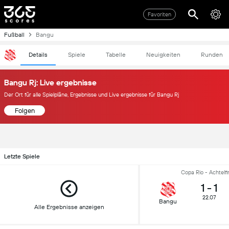
Favoriten
Fußball
Bangu
Details
Spiele
Tabelle
Neuigkeiten
Runden
Bangu Rj: Live ergebnisse
Der Ort für alle Spielpläne, Ergebnisse und Live ergebnisse für Bangu Rj
Folgen
Letzte Spiele
Copa Rio - Achtelfi
1
-
1
22.07
Bangu
Alle Ergebnisse anzeigen