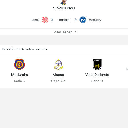
Vinícius Kanu
Bangu
Transfer
Maguary
Alles sehen
Das könnte Sie interessieren
N
Madureira
Macaé
Volta Redonda
Serie D
Copa Rio
Serie C