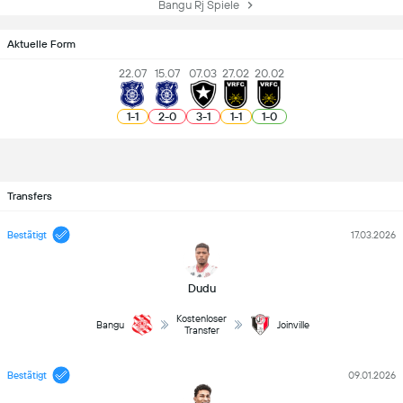
Bangu Rj Spiele
Aktuelle Form
22.07
15.07
07.03
27.02
20.02
1
-
1
2
-
0
3
-
1
1
-
1
1
-
0
Transfers
Bestätigt
17.03.2026
Dudu
Kostenloser
Bangu
Joinville
Transfer
Bestätigt
09.01.2026