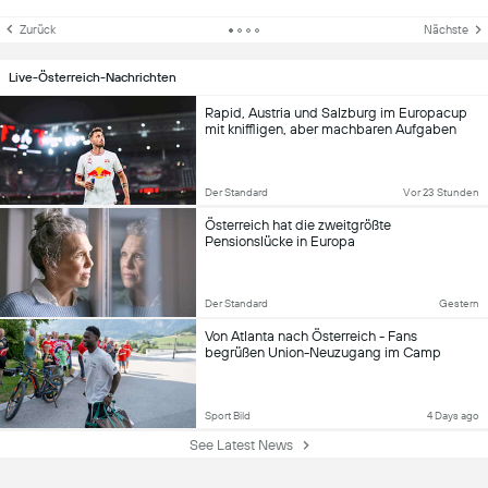
Zurück
Nächste
Live-Österreich-Nachrichten
Rapid, Austria und Salzburg im Europacup
mit kniffligen, aber machbaren Aufgaben
Der Standard
Vor 23 Stunden
Österreich hat die zweitgrößte
Pensionslücke in Europa
Der Standard
Gestern
Von Atlanta nach Österreich - Fans
begrüßen Union-Neuzugang im Camp
Sport Bild
4 Days ago
See Latest News