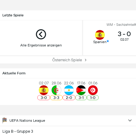
Letzte Spiele
WM - Sechzehntelfi
3
-
0
02.07
Spanien
Alle Ergebnisse anzeigen
Österreich Spiele
Aktuelle Form
02.07
28.06
22.06
17.06
01.06
3
-
0
3
-
3
2
-
0
3
-
1
1
-
0
UEFA Nations League
Liga B - Gruppe 3