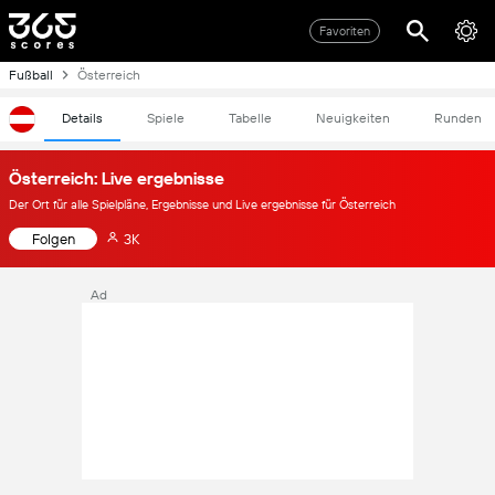
Favoriten
Fußball
Österreich
Details
Spiele
Tabelle
Neuigkeiten
Runden
Österreich: Live ergebnisse
Der Ort für alle Spielpläne, Ergebnisse und Live ergebnisse für Österreich
Folgen
3K
Ad