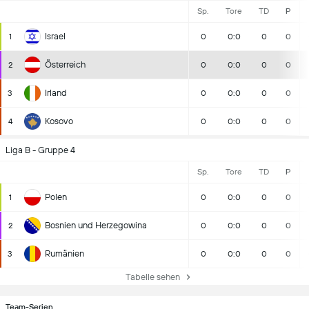
Sp.
Tore
TD
P
Israel
1
0
0:0
0
0
Österreich
2
0
0:0
0
0
Irland
3
0
0:0
0
0
Kosovo
4
0
0:0
0
0
Liga B - Gruppe 4
Sp.
Tore
TD
P
Polen
1
0
0:0
0
0
Bosnien und Herzegowina
2
0
0:0
0
0
Rumänien
3
0
0:0
0
0
Tabelle sehen
Team-Serien