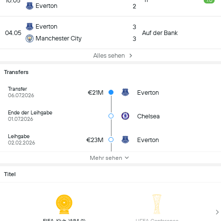
10.05
11
7.0
Everton
2
Everton
3
04.05
Auf der Bank
Manchester City
3
Alles sehen
Transfers
Transfer
€21M
Everton
06.07.2026
Ende der Leihgabe
Chelsea
01.07.2026
Leihgabe
€23M
Everton
02.02.2026
Mehr sehen
Titel