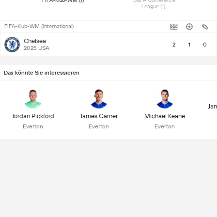
 FIFA-Klub-WM (1) 
 UEFA Conference 
League (1) 
FIFA-Klub-WM (International)
Chelsea
2
1
0
2025 USA
Das könnte Sie interessieren
Jam
Jordan Pickford
James Garner
Michael Keane
Everton
Everton
Everton