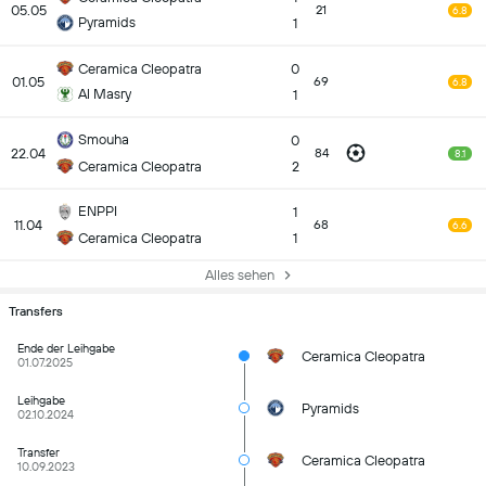
05.05
21
6.8
Pyramids
1
Ceramica Cleopatra
0
01.05
69
6.8
Al Masry
1
Smouha
0
22.04
84
8.1
Ceramica Cleopatra
2
ENPPI
1
11.04
68
6.6
Ceramica Cleopatra
1
Alles sehen
Transfers
Ende der Leihgabe
Ceramica Cleopatra
01.07.2025
Leihgabe
Pyramids
02.10.2024
Transfer
Ceramica Cleopatra
10.09.2023