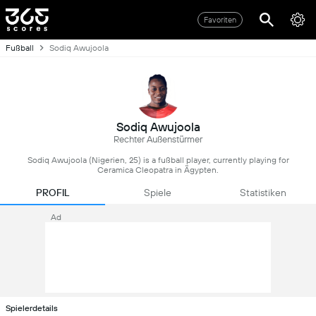
Favoriten
Fußball
Sodiq Awujoola
Sodiq Awujoola
Rechter Außenstürmer
Sodiq Awujoola (Nigerien, 25) is a fußball player, currently playing for
Ceramica Cleopatra in Ägypten.
PROFIL
Spiele
Statistiken
Ad
Spielerdetails