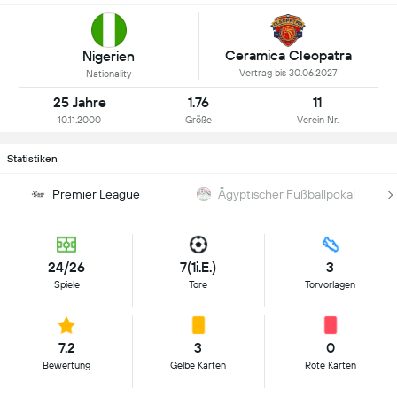
Ceramica Cleopatra
Nigerien
Vertrag bis 30.06.2027
Nationality
25 Jahre
1.76
11
10.11.2000
Größe
Verein Nr.
Statistiken
Premier League
Ägyptischer Fußballpokal
24/26
7(1i.E.)
3
Spiele
Tore
Torvorlagen
7.2
3
0
Bewertung
Gelbe Karten
Rote Karten