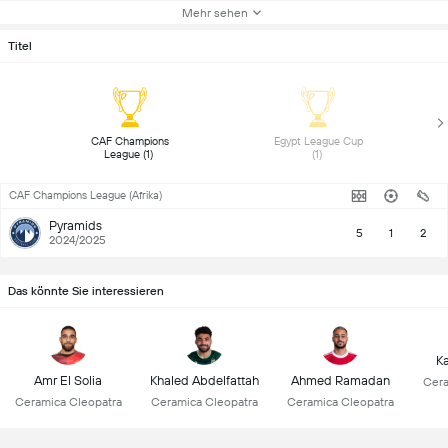
Mehr sehen
Titel
 CAF Champions 
 Egypt League Cup 
League (1) 
(1) 
CAF Champions League (Afrika)
Pyramids
5
1
2
2024/2025
Das könnte Sie interessieren
K
Amr El Solia
Khaled Abdelfattah
Ahmed Ramadan
Cera
Ceramica Cleopatra
Ceramica Cleopatra
Ceramica Cleopatra