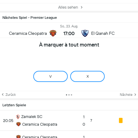
Alles sehen
Nächstes Spiel - Premier League
So., 23. Aug.
17:00
Ceramica Cleopatra
El Qanah FC
À marquer à tout moment
V
X
Zurück
Nächste
Letzten Spiele
Zamalek SC
1
20.05
7
Ceramica Cleopatra
0
Ceramica Cleopatra
1