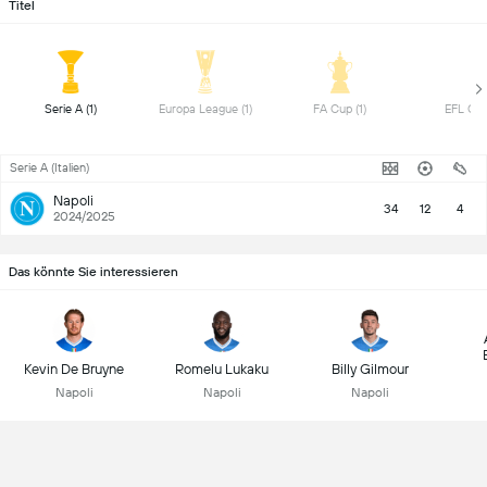
Titel
 Serie A (1) 
 Europa League (1) 
 FA Cup (1) 
Serie A (Italien)
Napoli
34
12
4
2024/2025
Das könnte Sie interessieren
Kevin De Bruyne
Romelu Lukaku
Billy Gilmour
Napoli
Napoli
Napoli