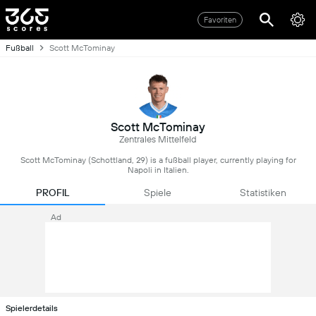
Favoriten
Fußball
Scott McTominay
Scott McTominay
Zentrales Mittelfeld
Scott McTominay (Schottland, 29) is a fußball player, currently playing for
Napoli in Italien.
PROFIL
Spiele
Statistiken
Ad
Spielerdetails