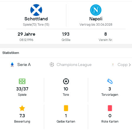
Schottland
Napoli
Spiele(73) Tore (15)
Vertrag bis 30.06.2028
29 Jahre
1.93
8
08.12.1996
Größe
Verein Nr.
Statistiken
Serie A
Champions League
Coppa It
33/37
10
3
Spiele
Tore
Torvorlagen
7.3
1
0
Bewertung
Gelbe Karten
Rote Karten