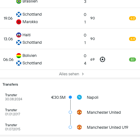
Brasilien
3
Schottland
0
19.06
90
6.2
Marokko
1
Haiti
0
13.06
90
6.4
Schottland
1
Bolivien
0
06.06
69
8.1
Schottland
4
Alles sehen
Transfers
Transfer
€30.5M
Napoli
30.08.2024
Transfer
Manchester United
01.01.2017
Transfer
Manchester United U19
01.07.2015