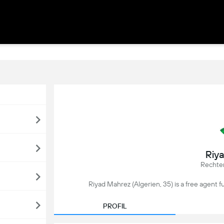
Riy
Rechte
Riyad Mahrez (Algerien, 35) is a free agent fu
PROFIL