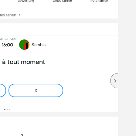
Bewertung
Gelbe Karten
Rote Karten
es sehen
i., 23. Sep.
16:00
Sambia
 à tout moment
X
2