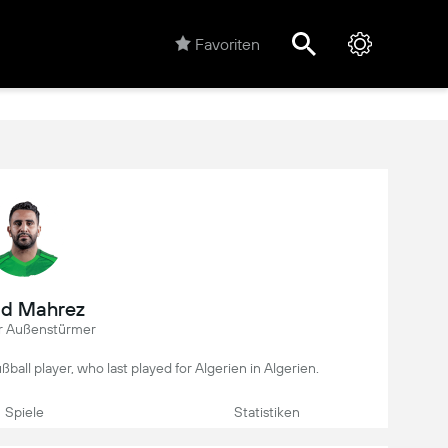
Favoriten
ad Mahrez
r Außenstürmer
ßball player, who last played for Algerien in Algerien.
Spiele
Statistiken