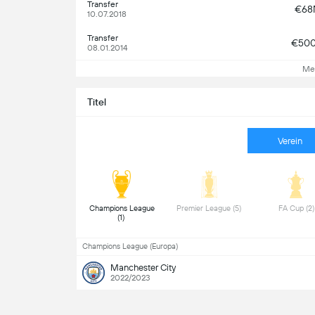
Transfer
€6
10.07.2018
Transfer
€50
08.01.2014
Me
Titel
Verein
 Champions League 
 Premier League (5) 
 FA 
(1) 
Champions League (Europa)
Manchester City
2022/2023