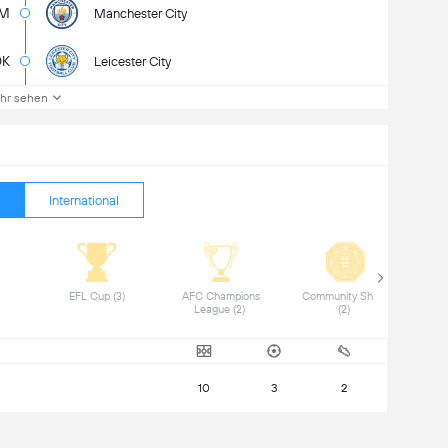
8M
Manchester City
0K
Leicester City
hr sehen
International
Cup (2) 
 EFL Cup (3) 
 AFC Champions 
 Community Shield 
League (2) 
(2) 
10
3
2