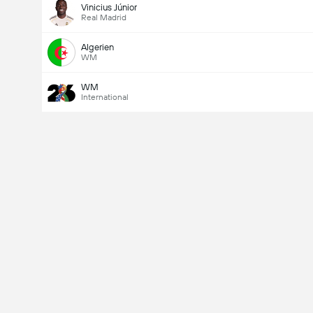
Vinicius Júnior
Real Madrid
Algerien
WM
WM
International