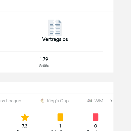
Vertragslos
1.79
Größe
ns League
King's Cup
WM
7.3
1
0