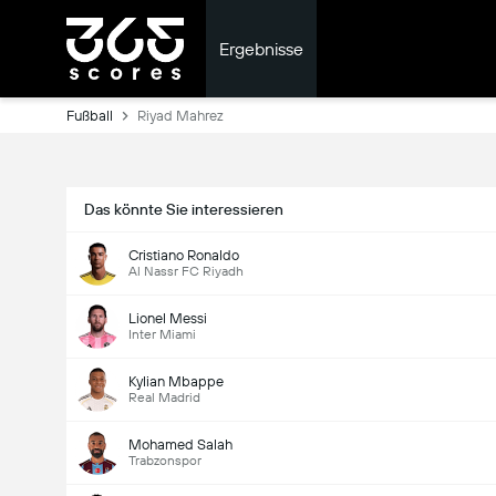
Ergebnisse
Fußball
Riyad Mahrez
Das könnte Sie interessieren
Cristiano Ronaldo
Al Nassr FC Riyadh
Lionel Messi
Inter Miami
Kylian Mbappe
Real Madrid
Mohamed Salah
Trabzonspor