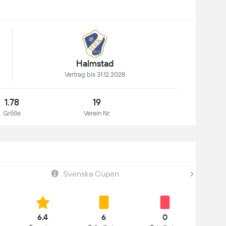
Halmstad
Vertrag bis 31.12.2028
1.78
19
Größe
Verein Nr.
Svenska Cupen
6.4
6
0