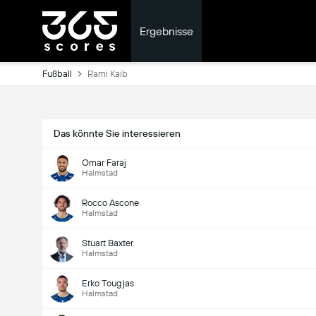
Ergebnisse
Fußball
Rami Kaib
Das könnte Sie interessieren
Omar Faraj
Halmstad
Rocco Ascone
Halmstad
Stuart Baxter
Halmstad
Erko Tougjas
Halmstad