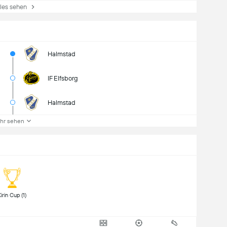
es sehen
Halmstad
IF Elfsborg
Halmstad
hr sehen
 Kirin Cup (1) 