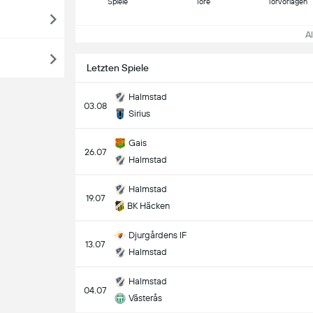
Spiele
Tore
Torvorlagen
All
Letzten Spiele
Halmstad
03.08
Sirius
Gais
26.07
Halmstad
Halmstad
19.07
BK Häcken
Djurgårdens IF
13.07
Halmstad
Halmstad
04.07
Västerås