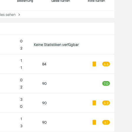
Bewertung
Gelbe Karten
Rote Karten
es sehen
0
Keine Statistiken verfügbar
2
1
84
6.6
1
0
90
7.0
2
3
90
6.2
0
1
90
6.1
3