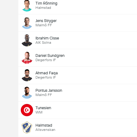
Tim Rönning
Halmstad
Jens Stryger
Malmö FF
Ibrahim Cisse
AIK Solna
Daniel Sundgren
Degerfors IF
Ahmad Faqa
Degerfors IF
Pontus Jansson
Malmö FF
Tunesien
WM
Halmstad
Allsvenskan