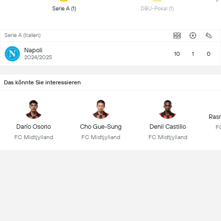
 Serie A (1) 
 DBU-Pokal (1) 
Serie A (Italien)
Napoli
10
1
0
2024/2025
Das könnte Sie interessieren
Rasm
Darío Osorio
Cho Gue-Sung
Denil Castillo
FC
FC Midtjylland
FC Midtjylland
FC Midtjylland