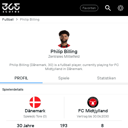
Favoriten
Fußball
Philip Billing
Philip Billing
Zentrales Mittelfeld
Philip Billing (Dänemark, 30) is a fußball player, currently playing for FC
Midtjylland in Dänemark.
PROFIL
Spiele
Statistiken
Spielerdetails
Dänemark
FC Midtjylland
Spiele(6) Tore (0)
Vertrag bis 30.06.2030
30 Jahre
1.93
8