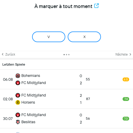
À marquer à tout moment
V
X
Zurück
Nächste
Letzten Spiele
Bohemians
0
06.08
55
6.5
FC Midtjylland
2
FC Midtjylland
2
02.08
87
7.4
Horsens
1
FC Midtjylland
0
30.07
56
7.0
Besiktas
2