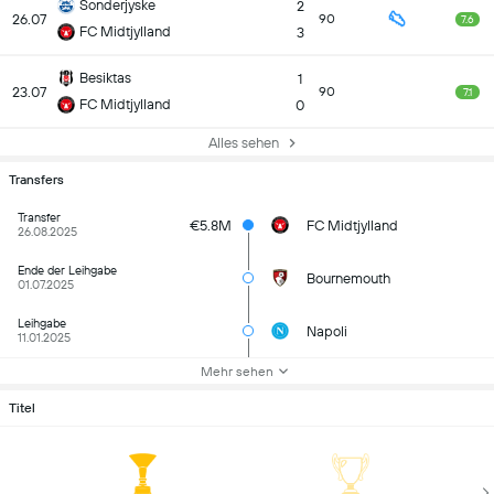
Sonderjyske
2
26.07
90
7.6
FC Midtjylland
3
Besiktas
1
23.07
90
7.1
FC Midtjylland
0
Alles sehen
Transfers
Transfer
€5.8M
FC Midtjylland
26.08.2025
Ende der Leihgabe
Bournemouth
01.07.2025
Leihgabe
Napoli
11.01.2025
Mehr sehen
Titel