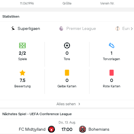
11.06.1996
Größe
Verein Nr.
Statistiken
Superligaen
Premier League
Europ
2/2
0
1
Spiele
Tore
Torvorlagen
7.5
0
0
Bewertung
Gelbe Karten
Rote Karten
Alles sehen
Nächstes Spiel - UEFA Conference League
Do., 13. Aug.
17:00
FC Midtjylland
Bohemians