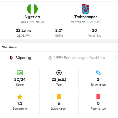
Nigerien
Trabzonspor
Spiele(29) Tore (5)
Vertrag bis 30.06.2028
32 Jahre
2.01
30
28.05.1994
Größe
Verein Nr.
Statistiken
Süper Lig
UEFA Europa League Qualifiers
30/34
22(6i.E.)
2
Spiele
Tore
Torvorlagen
7.3
6
0
Bewertung
Gelbe Karten
Rote Karten