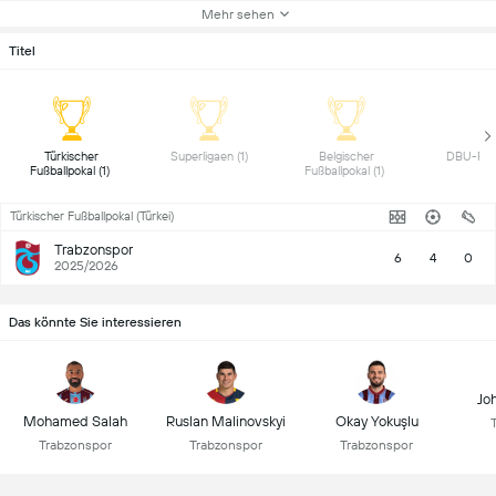
Mehr sehen
Titel
 Türkischer 
 Superligaen (1) 
 Belgischer 
Fußballpokal (1) 
Fußballpokal (1) 
Türkischer Fußballpokal (Türkei)
Trabzonspor
6
4
0
2025/2026
Das könnte Sie interessieren
Jo
Mohamed Salah
Ruslan Malinovskyi
Okay Yokuşlu
Trabzonspor
Trabzonspor
Trabzonspor