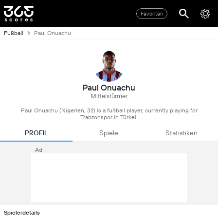
Favoriten
Fußball
Paul Onuachu
Paul Onuachu
Mittelstürmer
Paul Onuachu (Nigerien, 32) is a fußball player, currently playing for
Trabzonspor in Türkei.
PROFIL
Spiele
Statistiken
Ad
Spielerdetails