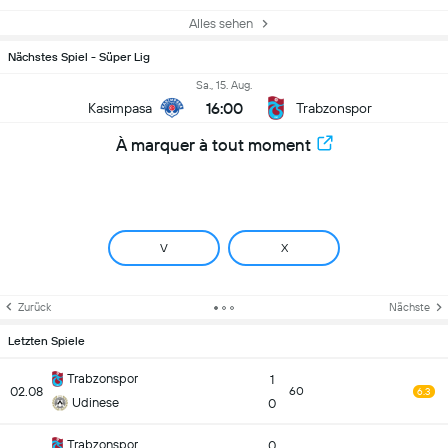
Alles sehen
Nächstes Spiel - Süper Lig
Sa., 15. Aug.
16:00
Kasimpasa
Trabzonspor
À marquer à tout moment
V
X
Zurück
Nächste
Letzten Spiele
Trabzonspor
1
02.08
60
6.3
Udinese
0
Trabzonspor
0