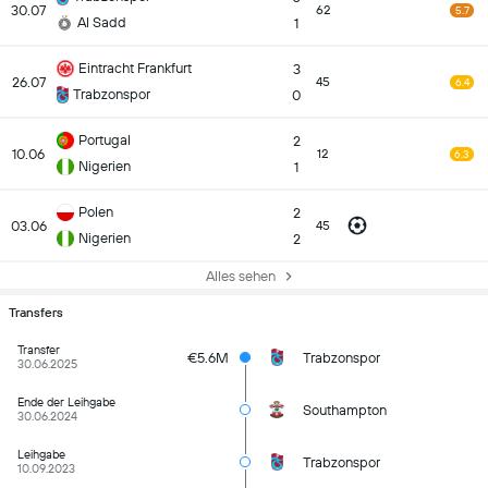
30.07
62
5.7
Al Sadd
1
Eintracht Frankfurt
3
26.07
45
6.4
Trabzonspor
0
Portugal
2
10.06
12
6.3
Nigerien
1
Polen
2
03.06
45
Nigerien
2
Alles sehen
Transfers
Transfer
€5.6M
Trabzonspor
30.06.2025
Ende der Leihgabe
Southampton
30.06.2024
Leihgabe
Trabzonspor
10.09.2023