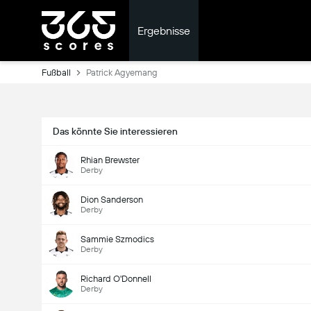
Ergebnisse
Fußball
Patrick Agyemang
Das könnte Sie interessieren
Rhian Brewster
Derby
Dion Sanderson
Derby
Sammie Szmodics
Derby
Richard O'Donnell
Derby