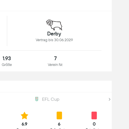
Derby
Vertrag bis 30.06.2029
1.93
7
Größe
Verein Nr.
EFL Cup
6.9
6
0