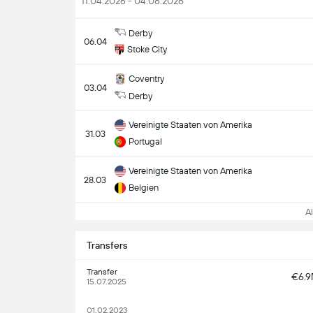
11.04.2026 - 04.08.2026
Derby
06.04
Stoke City
Coventry
03.04
Derby
Vereinigte Staaten von Amerika
31.03
Portugal
Vereinigte Staaten von Amerika
28.03
Belgien
All
Transfers
Transfer
€6.
15.07.2025
01.02.2023