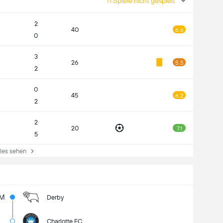
11 Spiele nicht gespielt
2
40
6.6
0
3
26
5.5
2
0
45
6.2
2
2
20
7.1
5
es sehen
9M
Derby
Charlotte FC