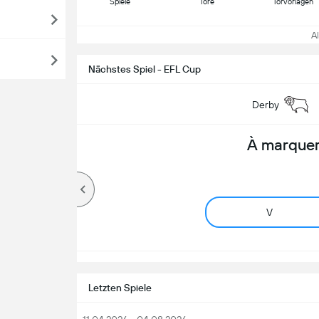
Spiele
Tore
Torvorlagen
All
Nächstes Spiel - EFL Cup
Derby
À marquer
V
Letzten Spiele