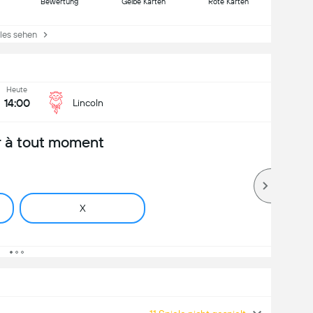
Bewertung
Gelbe Karten
Rote Karten
es sehen
Heute
14:00
Lincoln
 à tout moment
X