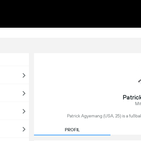
Patri
Mi
Patrick Agyemang (USA, 25) is a fußball
PROFIL