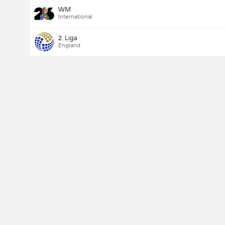
WM
International
2. Liga
England
Last Goalscorer
V
X