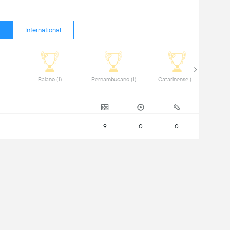
International
iro (2) 
 Baiano (1) 
 Pernambucano (1) 
 Catarinense (2) 
9
0
0