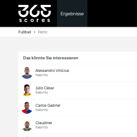
Ergebnisse
Fußball
Patric
Das könnte Sie interessieren
Alessandro Vinícius
Itabirito
Júlio César
Itabirito
Carlos Gabriel
Itabirito
Claudinei
Itabirito