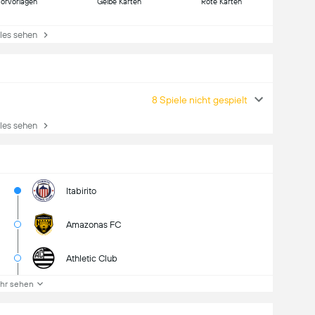
Torvorlagen
Gelbe Karten
Rote Karten
es sehen
8 Spiele nicht gespielt
es sehen
Itabirito
Amazonas FC
Athletic Club
hr sehen