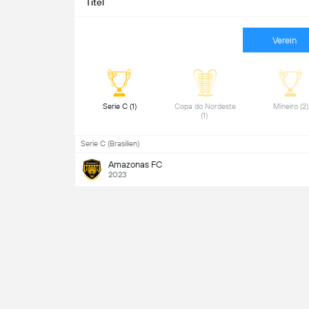
Titel
Verein
 Serie C (1) 
 Copa do Nordeste 
 Mine
(1) 
Serie C (Brasilien)
Amazonas FC
2023