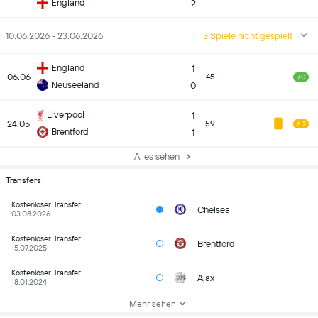
England
2
10.06.2026 - 23.06.2026
3 Spiele nicht gespielt
England
1
06.06
45
7.0
Neuseeland
0
Liverpool
1
24.05
59
6.2
Brentford
1
Alles sehen
Transfers
Kostenloser Transfer
Chelsea
03.08.2026
Kostenloser Transfer
Brentford
15.07.2025
Kostenloser Transfer
Ajax
18.01.2024
Mehr sehen