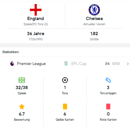
England
Chelsea
Spiele(91) Tore (3)
Aktueller Verein
36 Jahre
1.82
17.06.1990
Größe
Statistiken
Premier League
EFL Cup
WM
32/38
1
3
Spiele
Tore
Torvorlagen
6.7
6
0
Bewertung
Gelbe Karten
Rote Karten