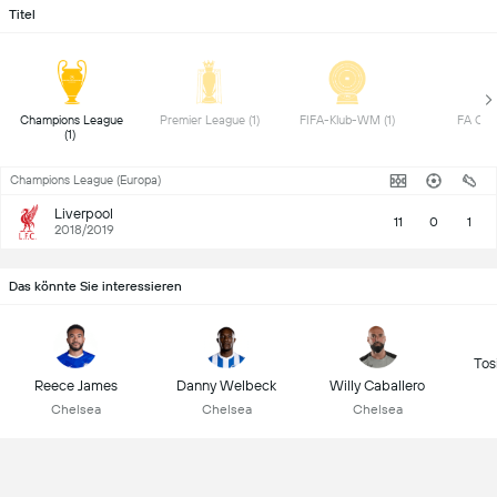
Titel
 Champions League 
 Premier League (1) 
 FIFA-Klub-WM (1) 
(1) 
Champions League (Europa)
Liverpool
11
0
1
2018/2019
Das könnte Sie interessieren
Tos
Reece James
Danny Welbeck
Willy Caballero
Chelsea
Chelsea
Chelsea