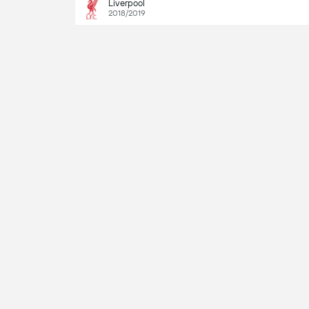
Liverpool
2018/2019