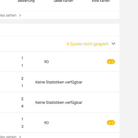
Bewertung
Gelbe Karten
Rote Karten
es sehen
4 Spiele nicht gespielt
1
90
6.2
1
2
Keine Statistiken verfügbar
1
2
Keine Statistiken verfügbar
4
1
90
6.9
3
es sehen