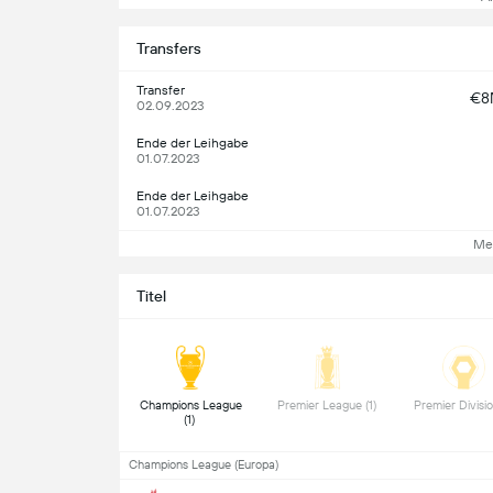
Transfers
Transfer
€8
02.09.2023
Ende der Leihgabe
01.07.2023
Ende der Leihgabe
01.07.2023
Me
Titel
 Champions League 
 Premier League (1) 
(1) 
Champions League (Europa)