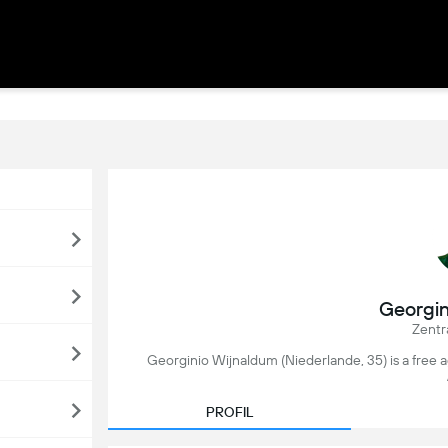
Georgin
Zentra
Georginio Wijnaldum (Niederlande, 35) is a free ag
PROFIL