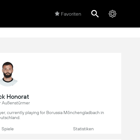
Favoriten
ck Honorat
r Außenstürmer
ayer, currently playing for Borussia Mönchengladbach in
utschland.
Spiele
Statistiken