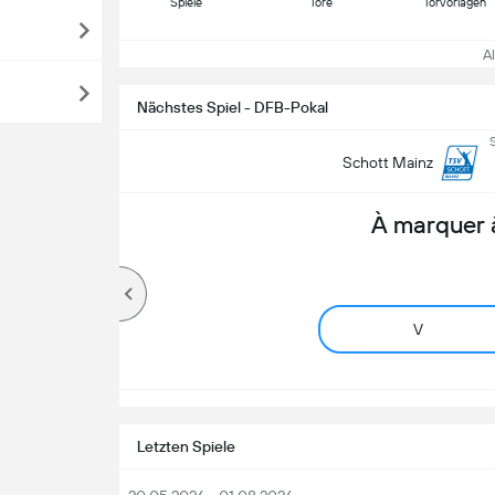
Spiele
Tore
Torvorlagen
All
Nächstes Spiel - DFB-Pokal
S
Schott Mainz
À marquer 
V
Letzten Spiele