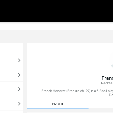
Fran
Rechte
Franck Honorat (Frankreich, 29) is a fußball pl
De
PROFIL